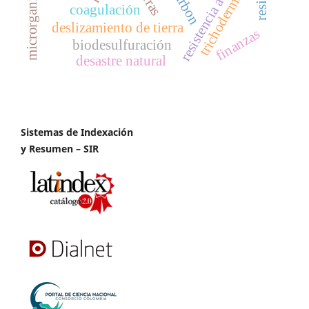
resistencia a impacto
carbon
trichoderma
coagulación
deslizamiento de tierra
finanzas
biodesulfuración
desastre natural
Sistemas de Indexación
y Resumen – SIR