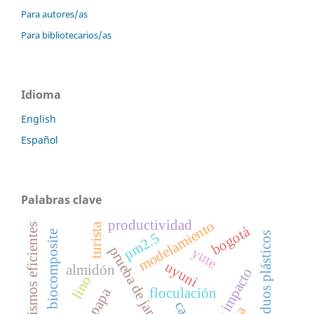
Para autores/as
Para bibliotecarios/as
Idioma
English
Español
Palabras clave
productividad
modelamiento
turista
microrganismos eficientes
bogotá
biocomposite
pm2.5
residuos plásticos
prueba de jarras
yute
uyuni
almidón
lino
floculación
papa