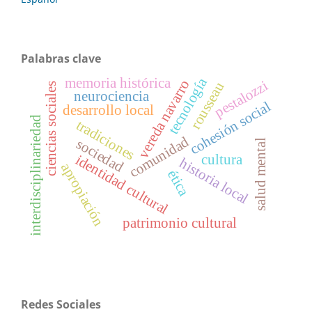
Palabras clave
memoria histórica
tecnología
vereda navarro
pestalozzi
rousseau
ciencias sociales
neurociencia
cohesión social
desarrollo local
interdisciplinariedad
tradiciones
comunidad
sociedad
salud mental
cultura
identidad cultural
historia local
apropiación
ética
patrimonio cultural
Redes Sociales