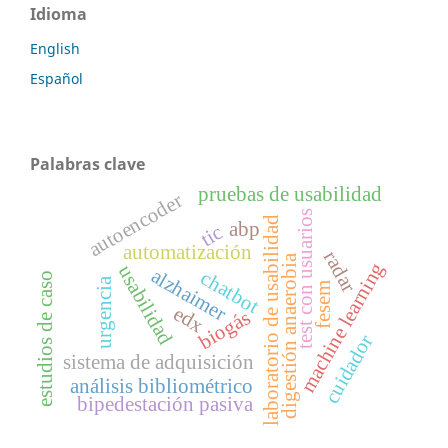
Idioma
English
Español
Palabras clave
pruebas de usabilidad
autoencoder
test con usuarios
laboratorio de usabilidad
abp
tic
automatización
radar
digestión anaerobia
machine learning
usabilidad
alzhaimer
chatbot
estudios de caso
urgencia
fesem
edx
biogás
cuidador
sistema de adquisición
análisis bibliométrico
bipedestación pasiva