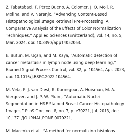
Z. Tabatabaei, F. Pérez Bueno, A. Colomer, J. O. Moll, R.
Molina, and V. Naranjo, “Advancing Content-Based
Histopathological Image Retrieval Pre-Processing: A
Comparative Analysis of the Effects of Color Normalization
Techniques,” Applied Sciences (Switzerland), vol. 14, no. 5,
Mar. 2024, doi: 10.3390/app14052063.
E. Bütün, M. Uçan, and M. Kaya, “Automatic detection of
cancer metastasis in lymph node using deep learning,”
Biomed Signal Process Control, vol. 82, p. 104564, Apr. 2023,
doi: 10.1016/J.BSPC.2022.104564.
M. Veta, P. J. van Diest, R. Kornegoor, A. Huisman, M. A.
Viergever, and J. P. W. Pluim, “Automatic Nuclei
Segmentation in H&E Stained Breast Cancer Histopathology
Images,” PLoS One, vol. 8, no. 7, p. e70221, Jul. 2013, doi:
10.1371/JOURNAL.PONE.0070221.
M. Macenko et al., “A method for normalizing histology