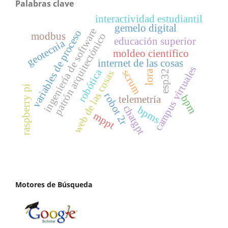
Palabras clave
interactividad estudiantil
gemelo digital
ingeniería de software
variables de proceso
modbus
patrón arquitectónico
educación superior
geotecnia
moldeo científico
internet de las cosas
campus virtuales
robótica
scrum
lora
esp32
web de las cosas
raspberry pi
robot 2r
bpm
telemetría
chatgpt
bpms
mppt
Motores de Búsqueda