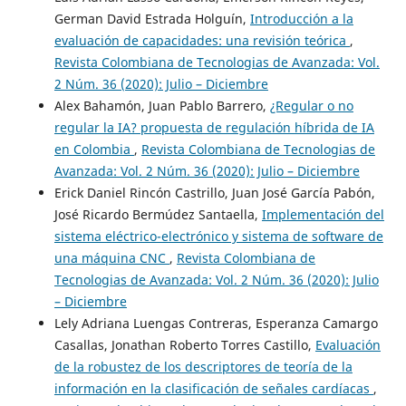
German David Estrada Holguín,
Introducción a la
evaluación de capacidades: una revisión teórica
,
Revista Colombiana de Tecnologias de Avanzada: Vol.
2 Núm. 36 (2020): Julio – Diciembre
Alex Bahamón, Juan Pablo Barrero,
¿Regular o no
regular la IA? propuesta de regulación híbrida de IA
en Colombia
,
Revista Colombiana de Tecnologias de
Avanzada: Vol. 2 Núm. 36 (2020): Julio – Diciembre
Erick Daniel Rincón Castrillo, Juan José García Pabón,
José Ricardo Bermúdez Santaella,
Implementación del
sistema eléctrico-electrónico y sistema de software de
una máquina CNC
,
Revista Colombiana de
Tecnologias de Avanzada: Vol. 2 Núm. 36 (2020): Julio
– Diciembre
Lely Adriana Luengas Contreras, Esperanza Camargo
Casallas, Jonathan Roberto Torres Castillo,
Evaluación
de la robustez de los descriptores de teoría de la
información en la clasificación de señales cardíacas
,