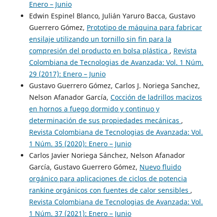
Enero – Junio
Edwin Espinel Blanco, Julián Yaruro Bacca, Gustavo
Guerrero Gómez,
Prototipo de máquina para fabricar
ensilaje utilizando un tornillo sin fin para la
compresión del producto en bolsa plástica
,
Revista
Colombiana de Tecnologias de Avanzada: Vol. 1 Núm.
29 (2017): Enero – Junio
Gustavo Guerrero Gómez, Carlos J. Noriega Sanchez,
Nelson Afanador García,
Cocción de ladrillos macizos
en hornos a fuego dormido y continuo y
determinación de sus propiedades mecánicas
,
Revista Colombiana de Tecnologias de Avanzada: Vol.
1 Núm. 35 (2020): Enero – Junio
Carlos Javier Noriega Sánchez, Nelson Afanador
García, Gustavo Guerrero Gómez,
Nuevo fluido
orgánico para aplicaciones de ciclos de potencia
rankine orgánicos con fuentes de calor sensibles
,
Revista Colombiana de Tecnologias de Avanzada: Vol.
1 Núm. 37 (2021): Enero – Junio