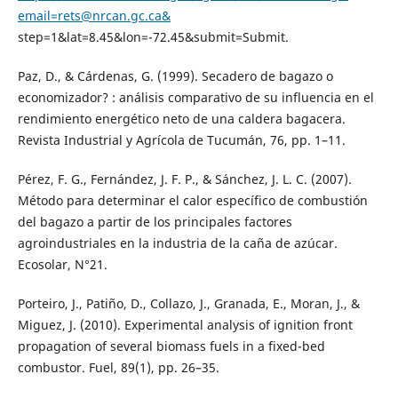
email=rets@nrcan.gc.ca&
step=1&lat=8.45&lon=-72.45&submit=Submit.
Paz, D., & Cárdenas, G. (1999). Secadero de bagazo o
economizador? : análisis comparativo de su influencia en el
rendimiento energético neto de una caldera bagacera.
Revista Industrial y Agrícola de Tucumán, 76, pp. 1–11.
Pérez, F. G., Fernández, J. F. P., & Sánchez, J. L. C. (2007).
Método para determinar el calor específico de combustión
del bagazo a partir de los principales factores
agroindustriales en la industria de la caña de azúcar.
Ecosolar, N°21.
Porteiro, J., Patiño, D., Collazo, J., Granada, E., Moran, J., &
Miguez, J. (2010). Experimental analysis of ignition front
propagation of several biomass fuels in a fixed-bed
combustor. Fuel, 89(1), pp. 26–35.