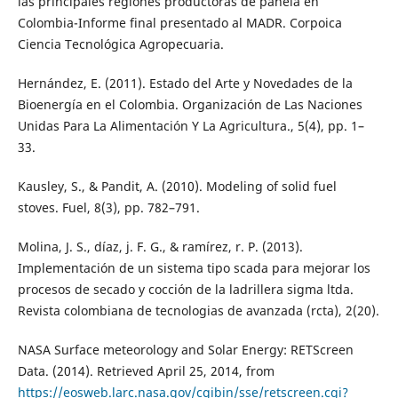
las principales regiones productoras de panela en
Colombia-Informe final presentado al MADR. Corpoica
Ciencia Tecnológica Agropecuaria.
Hernández, E. (2011). Estado del Arte y Novedades de la
Bioenergía en el Colombia. Organización de Las Naciones
Unidas Para La Alimentación Y La Agricultura., 5(4), pp. 1–
33.
Kausley, S., & Pandit, A. (2010). Modeling of solid fuel
stoves. Fuel, 8(3), pp. 782–791.
Molina, J. S., díaz, j. F. G., & ramírez, r. P. (2013).
Implementación de un sistema tipo scada para mejorar los
procesos de secado y cocción de la ladrillera sigma ltda.
Revista colombiana de tecnologias de avanzada (rcta), 2(20).
NASA Surface meteorology and Solar Energy: RETScreen
Data. (2014). Retrieved April 25, 2014, from
https://eosweb.larc.nasa.gov/cgibin/sse/retscreen.cgi?