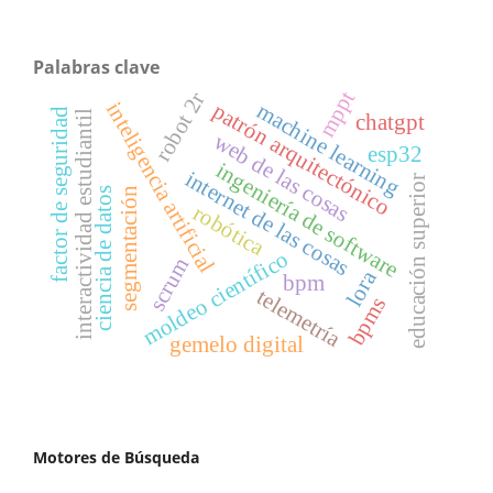
Palabras clave
mppt
robot 2r
inteligencia artificial
machine learning
patrón arquitectónico
factor de seguridad
interactividad estudiantil
chatgpt
web de las cosas
esp32
ingeniería de software
internet de las cosas
educación superior
segmentación
ciencia de datos
robótica
moldeo científico
scrum
lora
bpm
telemetría
bpms
gemelo digital
Motores de Búsqueda