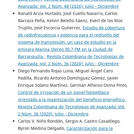
Avanzada: Vol. 2 Núm. 48 (2026): Julio – Diciembre
Ronald Ariza Hurtado, José Cuello Navarro, Carlos
Barraza Peña, Kelvin Beleño Sáenz, Evert de los Ríos
Trujillo, José Escorcia Gutierrez,
Estudio de cobertura
de radiofrecuencia y potencia para el rediseño del
sistema de transmisión: un caso de estudio en la
emisora Marina Stereo 90.7 FM en la ciudad de
Barranquilla
,
Revista Colombiana de Tecnologias de
Avanzada: Vol. 2 Núm. 36 (2020): Julio – Diciembre
Diego Fernando Rojas Luna, Miguel Ángel Caro
Padilla, Ricardo Antonio Domínguez Gómez, Javier
Enrique Solano Martínez, German Alfonso Osma Pinto,
Control de irrigación de un panel fotovoltaico
orientado a la maximización del beneficio energético
,
Revista Colombiana de Tecnologias de Avanzada: Vol.
2 Núm. 36 (2020): Julio – Diciembre
Carlos V. Niño Rondón, Sergio A. Castro Casadiego,
Byron Medina Delgado,
Caracterización para la