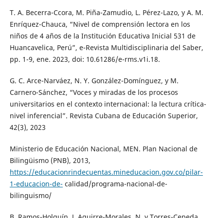
T. A. Becerra-Ccora, M. Piña-Zamudio, L. Pérez-Lazo, y A. M.
Enríquez-Chauca, “Nivel de comprensión lectora en los
niños de 4 años de la Institución Educativa Inicial 531 de
Huancavelica, Perú”, e-Revista Multidisciplinaria del Saber,
pp. 1-9, ene. 2023, doi: 10.61286/e-rms.v1i.18.
G. C. Arce-Narváez, N. Y. González-Domínguez, y M.
Carnero-Sánchez, “Voces y miradas de los procesos
universitarios en el contexto internacional: la lectura crítica-
nivel inferencial”. Revista Cubana de Educación Superior,
42(3), 2023
Ministerio de Educación Nacional, MEN. Plan Nacional de
Bilingüismo (PNB), 2013,
https://educacionrindecuentas.mineducacion.gov.co/pilar-
1-educacion-de-
calidad/programa-nacional-de-
bilinguismo/
B. Ramos-Holguín, J. Aguirre-Morales, N. y Torres-Cepeda,