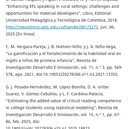
“Enhancing EFL speaking in rural settings: challenges and
opportunities for material developers”, Libro, Editorial
Universidad Pedagógica y Tecnológica de Colombia, 2018.
http://repositorio.uptc.edu.co/handle/001/3272
. Jun. 06,
2025 [En línea]
C. M. Vergara-Pareja, J. B. Nielsen-Niño, y J. A. Niño-Vega,
“La gamificación y el fortalecimiento de la habilidad oral en
inglés a niños de primera infancia”, Revista de
Investigación Desarrollo E Innovación, vol. 11, n.° 3, pp. 569-
578, ago. 2021, doi:10.19053/20278306.v11.n3.2021.13355.
G. J. Posada-Hernández, M. López-Bonilla, D. A. Uribe-
Suarez, V. Gómez-Ceballos, y L. F. Cardona-Palacio,
“Estimating the added value of critical reading competence
in college students using statistical modeling”, Revista de
Investigación Desarrollo E Innovación, vol. 15, n.° 1, pp. 67-
86, feb. 2025, doi:
10.19053/uptc.20278306.v15.n1.2025.18823.