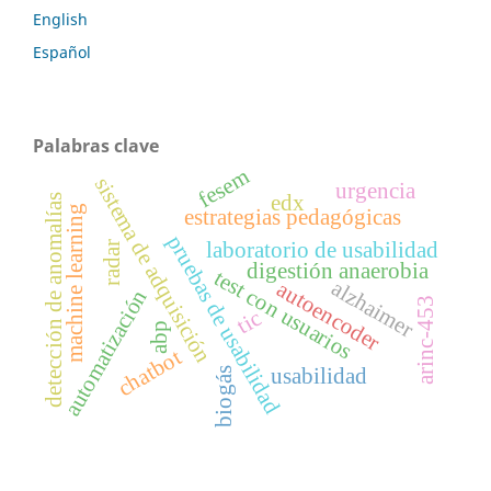
English
Español
Palabras clave
fesem
sistema de adquisición
urgencia
edx
detección de anomalías
machine learning
estrategias pedagógicas
pruebas de usabilidad
laboratorio de usabilidad
radar
digestión anaerobia
test con usuarios
alzhaimer
autoencoder
automatización
arinc-453
tic
abp
chatbot
usabilidad
biogás