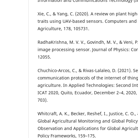
Information and Communications Technology (IC
Xie, C., & Yang, C. (2020). A review on plant h
traits using UAV-based sensors. Computers and E
Agriculture, 178, 105731.
RadhaKrishna, M. V. V., Govindh, M. V., & Veni, P
image processing sensor. Journal of Physics: Con
12055.
Chuchico-Arcos, C., & Rivas-Lalaleo, D. (2021). 
communication protocols of the internet of thing
agriculture. In Applied Technologies: Second In
ICAT 2020, Quito, Ecuador, December 2–4, 2020,
703).
Whitcraft, A. K., Becker, Reshef, I., Justice, C. O.,
Global Agricultural Monitoring and Global Polic
Observation and Applications for Global Agricul
Policy Frameworks, 159–175.