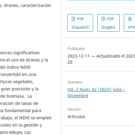
, drones, caracterización
PDF
PDF
(Español)
(Inglés)
HT
Publicado
ances significativos
2023-12-11 — Actualizado el 202
o el uso de drones y la
20
del índice NDVI
 convertido en una
rturas vegetales,
Número
 gran precisión y la
Vol. 2 Núm. 42 (2023): Julio –
Diciembre
 de biomasa. La
eración de tasas de
Sección
ulta fundamental para
Artículos
trabajo, el NDVI se empleó
ustes en la gestión y
asto kikuyo, Las