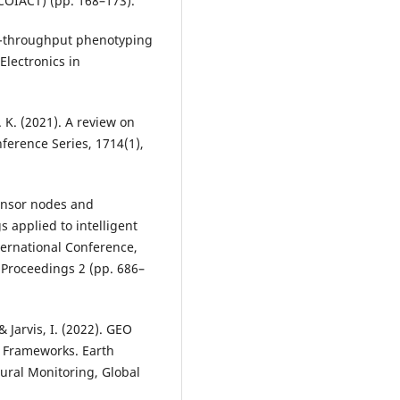
OIACT) (pp. 168–173).
igh-throughput phenotyping
lectronics in
. K. (2021). A review on
ference Series, 1714(1),
Sensor nodes and
s applied to intelligent
ternational Conference,
 Proceedings 2 (pp. 686–
 & Jarvis, I. (2022). GEO
y Frameworks. Earth
tural Monitoring, Global