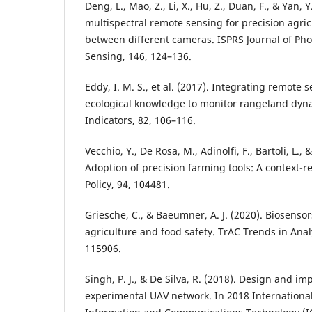
Deng, L., Mao, Z., Li, X., Hu, Z., Duan, F., & Yan,
multispectral remote sensing for precision agri
between different cameras. ISPRS Journal of P
Sensing, 146, 124–136.
Eddy, I. M. S., et al. (2017). Integrating remote 
ecological knowledge to monitor rangeland dyna
Indicators, 82, 106–116.
Vecchio, Y., De Rosa, M., Adinolfi, F., Bartoli, L.,
Adoption of precision farming tools: A context-r
Policy, 94, 104481.
Griesche, C., & Baeumner, A. J. (2020). Biosenso
agriculture and food safety. TrAC Trends in Anal
115906.
Singh, P. J., & De Silva, R. (2018). Design and i
experimental UAV network. In 2018 Internationa