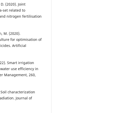
D. (2020). Joint
-set related to
d nitrogen fertilisation
h, M. (2020).
ulture for optimisation of
cides. Artificial
22). Smart irrigation
water use efficiency in
ater Management, 260,
. Soil characterization
diation. Journal of