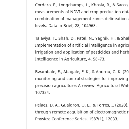
Cordero, E., Longchamps, L., Khosla, R., & Sacco, 
measurements of NDVI and crop production data
combination of management zones delineation an
levels. Data in Brief, 28, 104968.
Talaviya, T., Shah, D., Patel, N., Yagnik, H., & Sha
Implementation of artificial intelligence in agric
irrigation and application of pesticides and herbi
Intelligence in Agriculture, 4, 58–73.
Bwambale, E., Abagale, F. K., & Anornu, G. K. (20
monitoring and control strategies for improving 
precision agriculture: A review. Agricultural W
107324.
Pelaez, D. A., Gualdron, O. E., & Torres, I. (2020)
through remote acquisition of electromagnetic ra
Physics: Conference Series, 1587(1), 12033.