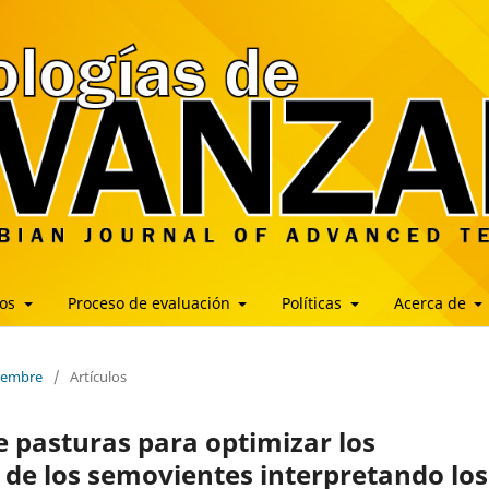
los
Proceso de evaluación
Políticas
Acerca de
ciembre
/
Artículos
e pasturas para optimizar los
 de los semovientes interpretando los