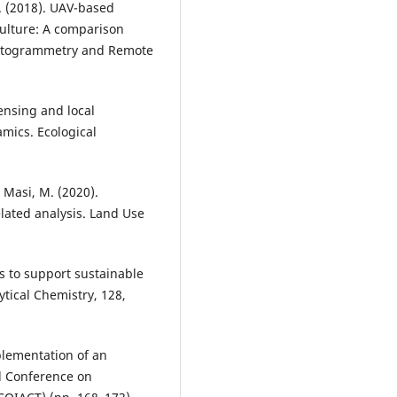
 Y. (2018). UAV-based
culture: A comparison
hotogrammetry and Remote
sensing and local
mics. Ecological
 & Masi, M. (2020).
elated analysis. Land Use
rs to support sustainable
ytical Chemistry, 128,
mplementation of an
l Conference on