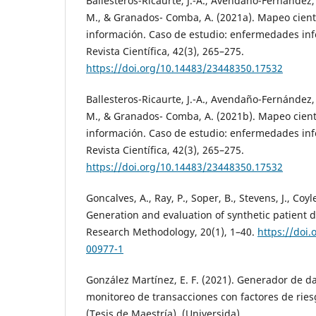
Ballesteros-Ricaurte, J.-A., Avendaño-Fernández, 
M., & Granados- Comba, A. (2021a). Mapeo cient
información. Caso de estudio: enfermedades inf
Revista Científica, 42(3), 265–275.
https://doi.org/10.14483/23448350.17532
Ballesteros-Ricaurte, J.-A., Avendaño-Fernández, 
M., & Granados- Comba, A. (2021b). Mapeo cient
información. Caso de estudio: enfermedades inf
Revista Científica, 42(3), 265–275.
https://doi.org/10.14483/23448350.17532
Goncalves, A., Ray, P., Soper, B., Stevens, J., Coyle
Generation and evaluation of synthetic patient 
Research Methodology, 20(1), 1–40.
https://doi
00977-1
González Martínez, E. F. (2021). Generador de da
monitoreo de transacciones con factores de ries
(Tesis de Maestría). (Universida).