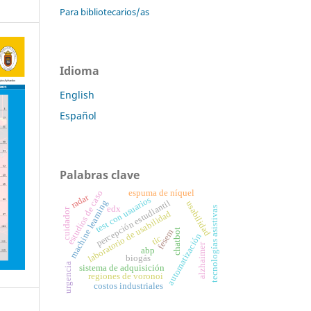
Para bibliotecarios/as
Idioma
English
Español
Palabras clave
espuma de níquel
estudios de caso
radar
test con usuarios
percepción estudiantil
machine learning
usabilidad
edx
tecnologías asistivas
cuidador
laboratorio de usabilidad
chatbot
fesem
automatización
tic
alzhaimer
abp
biogás
urgencia
sistema de adquisición
regiones de voronoi
costos industriales