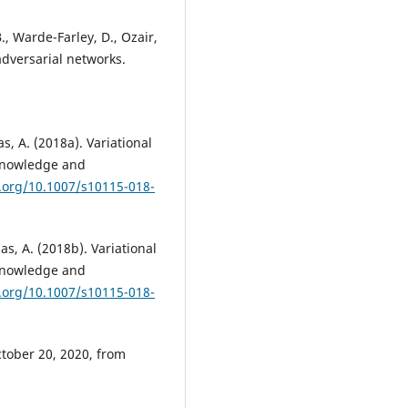
B., Warde-Farley, D., Ozair,
 adversarial networks.
s, A. (2018a). Variational
 Knowledge and
i.org/10.1007/s10115-018-
as, A. (2018b). Variational
 Knowledge and
i.org/10.1007/s10115-018-
ctober 20, 2020, from