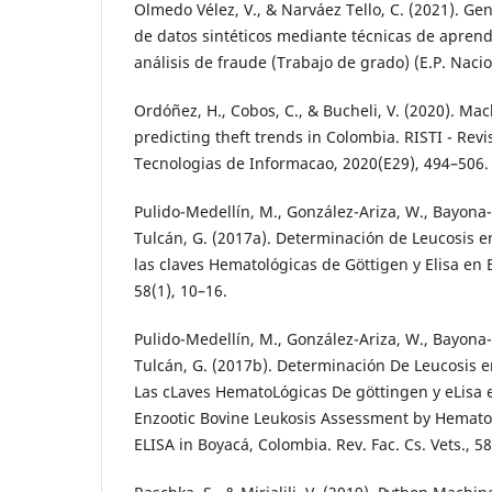
Olmedo Vélez, V., & Narváez Tello, C. (2021). G
de datos sintéticos mediante técnicas de apren
análisis de fraude (Trabajo de grado) (E.P. Nacio
Ordóñez, H., Cobos, C., & Bucheli, V. (2020). Ma
predicting theft trends in Colombia. RISTI - Revi
Tecnologias de Informacao, 2020(E29), 494–506.
Pulido-Medellín, M., González-Ariza, W., Bayona-
Tulcán, G. (2017a). Determinación de Leucosis 
las claves Hematológicas de Göttigen y Elisa en B
58(1), 10–16.
Pulido-Medellín, M., González-Ariza, W., Bayona-
Tulcán, G. (2017b). Determinación De Leucosis 
Las cLaves HematoLógicas De göttingen y eLisa
Enzootic Bovine Leukosis Assessment by Hemato
ELISA in Boyacá, Colombia. Rev. Fac. Cs. Vets., 58