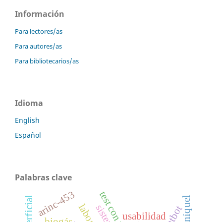
Información
Para lectores/as
Para autores/as
Para bibliotecarios/as
Idioma
English
Español
Palabras clave
arinc-453
chatbot
usabilidad
biogás