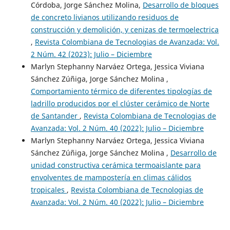
Córdoba, Jorge Sánchez Molina,
Desarrollo de bloques
de concreto livianos utilizando residuos de
construcción y demolición, y cenizas de termoelectrica
,
Revista Colombiana de Tecnologias de Avanzada: Vol.
2 Núm. 42 (2023): Julio – Diciembre
Marlyn Stephanny Narváez Ortega, Jessica Viviana
Sánchez Zúñiga, Jorge Sánchez Molina ,
Comportamiento térmico de diferentes tipologías de
ladrillo producidos por el clúster cerámico de Norte
de Santander
,
Revista Colombiana de Tecnologias de
Avanzada: Vol. 2 Núm. 40 (2022): Julio – Diciembre
Marlyn Stephanny Narváez Ortega, Jessica Viviana
Sánchez Zúñiga, Jorge Sánchez Molina ,
Desarrollo de
unidad constructiva cerámica termoaislante para
envolventes de mampostería en climas cálidos
tropicales
,
Revista Colombiana de Tecnologias de
Avanzada: Vol. 2 Núm. 40 (2022): Julio – Diciembre