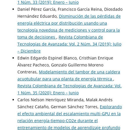
1 Núm. 33 (2019): Enero – Junio
Daniel Pérez García, Francisco García Reina, Diosdado
Hernández Eduardo,
Disminución de las pérdidas de
energía eléctrica por distribución usando una
tecnología novedosa de mediciones y control para la
toma de decisiones
,
Revista Colombiana de
Tecnologias de Avanzada: Vol. 2 Núm. 34 (2019): Julio
– Diciembre
Edwin Edgardo Espinel Blanco, Cristhian Enrique
Álvarez Pacheco, Gonzalo Guillermo Moreno
Contreras,
Modelamiento del tambor de una caldera
acuotubular para una planta de energía térmica
,
Revista Colombiana de Tecnologias de Avanzada: Vol.
1 Núm. 35 (2020): Enero – Junio
Carlos Nelson Henríquez Miranda, Malak Andrés
Sánchez Cataño, German Sánchez Torres,
Explorando
el efecto ambiental del escalamiento multi-GPU en la
relación energía-tiempo-CO2e durante el
entrenamiento de modelos de aprendizaje profundo