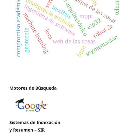
patrón arquitectónico
telemetría
scrum
internet de las cosas
compromiso académico
inteligencia artificial
ingeniería de software
modbus
machine learning
mppt
esp32
robot 2r
geotecnia
lora
segmentación
web de las cosas
bpm
Motores de Búsqueda
Sistemas de Indexación
y Resumen – SIR