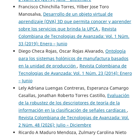
Francisco Chinchilla Torres, Yilber Jose Toro
Manosalva,
Desarrollo de un objeto virtual de
aprendizaje (OVA) 3D que permita conocer y aprender
sobre los servicios que brinda la UPCA
,
Revista
Colombiana de Tecnologias de Avanzada: Vol. 1 Núm.
33 (2019): Enero – Junio
Diego Checa Rojas, Oscar Rojas Alvarado,
Ontología
para los sistemas holónicos de manufactura basados
en la unidad de producción
,
Revista Colombiana de
Tecnologias de Avanzada: Vol. 1 Núm. 23 (2014): Enero
– Junio
Lely Adriana Luengas Contreras, Esperanza Camargo
Casallas, Jonathan Roberto Torres Castillo,
Evaluación
de la robustez de los descriptores de teoría de la
información en la clasificación de señales cardíacas
,
Revista Colombiana de Tecnologias de Avanzada: Vol.
2 Núm. 48 (2026): Julio – Diciembre
Ricardo A Maduro Mendoza, Zulmary Carolina Nieto