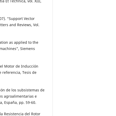
 Et Technica, vol. XIII,
007). “Support Vector
tters and Reviews, Vol.
tation as applied to the
g machines”, Siemens
del Motor de Inducción
 referencia, Tesis de
ión de los subsistemas de
es agroalimentarias e
ña, España, pp. 59-60.
 la Resistencia del Rotor