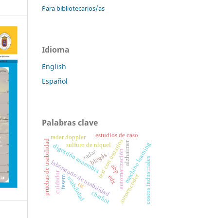
Para bibliotecarios/as
Idioma
English
Español
Palabras clave
estudios de caso
radar doppler
test con usuarios
pruebas de usabilidad
alzhaimer
machine learning
sulfuro de níquel
digestión anaerobia
radar
automatización
biogás
costos industriales
laboratorio de usabilidad
abp
cuidador
autoencoder
edx
fesem
usabilidad
tic
chatbot