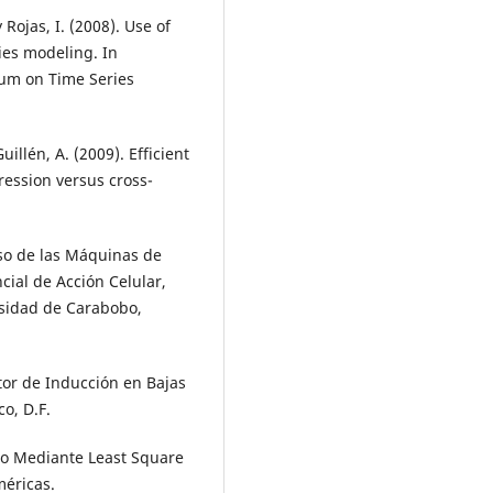
y Rojas, I. (2008). Use of
ries modeling. In
um on Time Series
Guillén, A. (2009). Efficient
ression versus cross-
 Uso de las Máquinas de
cial de Acción Celular,
rsidad de Carabobo,
otor de Inducción en Bajas
co, D.F.
Oro Mediante Least Square
méricas.