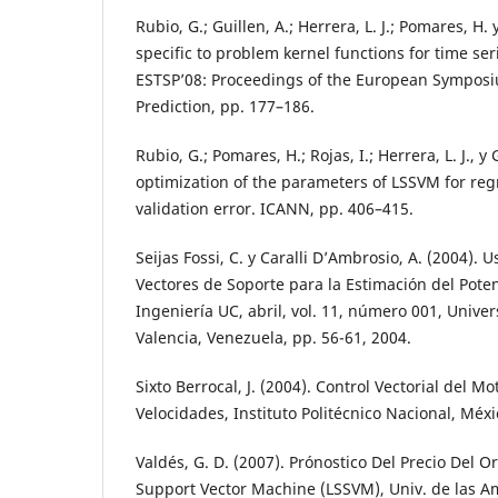
Rubio, G.; Guillen, A.; Herrera, L. J.; Pomares, H. 
specific to problem kernel functions for time se
ESTSP’08: Proceedings of the European Symposi
Prediction, pp. 177–186.
Rubio, G.; Pomares, H.; Rojas, I.; Herrera, L. J., y 
optimization of the parameters of LSSVM for reg
validation error. ICANN, pp. 406–415.
Seijas Fossi, C. y Caralli D’Ambrosio, A. (2004).
Vectores de Soporte para la Estimación del Poten
Ingeniería UC, abril, vol. 11, número 001, Unive
Valencia, Venezuela, pp. 56-61, 2004.
Sixto Berrocal, J. (2004). Control Vectorial del M
Velocidades, Instituto Politécnico Nacional, Méxi
Valdés, G. D. (2007). Prónostico Del Precio Del 
Support Vector Machine (LSSVM), Univ. de las A