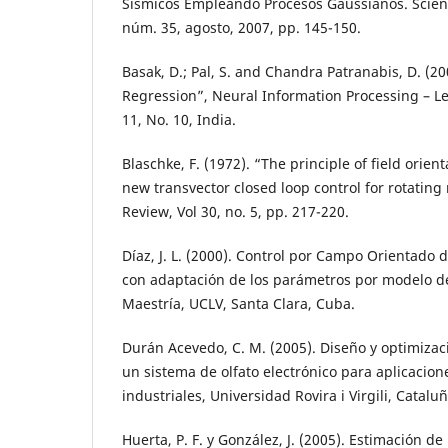
Sísmicos Empleando Procesos Gaussianos. Scientia
núm. 35, agosto, 2007, pp. 145-150.
Basak, D.; Pal, S. and Chandra Patranabis, D. (2
Regression”, Neural Information Processing – Le
11, No. 10, India.
Blaschke, F. (1972). “The principle of field orien
new transvector closed loop control for rotatin
Review, Vol 30, no. 5, pp. 217-220.
Díaz, J. L. (2000). Control por Campo Orientado 
con adaptación de los parámetros por modelo de
Maestría, UCLV, Santa Clara, Cuba.
Durán Acevedo, C. M. (2005). Diseño y optimizac
un sistema de olfato electrónico para aplicacion
industriales, Universidad Rovira i Virgili, Catalu
Huerta, P. F. y González, J. (2005). Estimación de