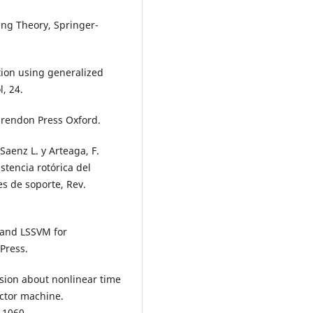
ning Theory, Springer-
ition using generalized
, 24.
larendon Press Oxford.
; Saenz L. y Arteaga, F.
stencia rotórica del
s de soporte, Rev.
 and LSSVM for
 Press.
ussion about nonlinear time
ector machine.
–1060.