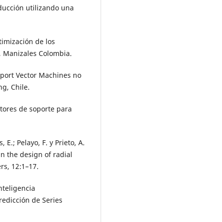
nducción utilizando una
timización de los
, Manizales Colombia.
pport Vector Machines no
ng, Chile.
ctores de soporte para
, E.; Pelayo, F. y Prieto, A.
in the design of radial
rs, 12:1–17.
nteligencia
edicción de Series