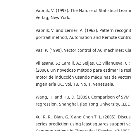
Vapnik, V. (1995). The Nature of Statistical Lear
Verlag, New York.
Vapnik, V. and Lerner, A. (1963). Pattern recogn
portrait method, Automation and Remote Control
Vas, P. (1990). Vector control of AC machines: C
Villasana, S.; Caralli, A.; Seijas, C.; Villanueva, C.
(2006). Un novedoso método para estimar la resi
motor de inducción usando máquinas de vectore
Ingeniería UC. Vol. 13, No. 1, Venezuela.
Wang, H. and Hu, D. (2005). Comparison of SVM
regression, Shanghai, Jiao Tong University, IEEE
Xu, R. R., Bian, G. X and Chen T. L. (2005). Disc
series prediction using least squares support v
Communications in Theoretical Physics, 43:1056