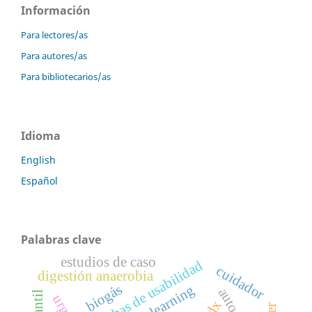
Información
Para lectores/as
Para autores/as
Para bibliotecarios/as
Idioma
English
Español
Palabras clave
estudios de caso
pruebas de usabilidad
cuidador
digestión anaerobia
biogás
edx