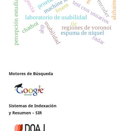
machine learning
autoencoder
percepción estudiantil
urgencia
alzhaimer
test con usuarios
fesem
laboratorio de usabilidad
chatbot
usabilidad
tic
regiones de voronoi
abp
espuma de níquel
radar
Motores de Búsqueda
Sistemas de Indexación
y Resumen – SIR