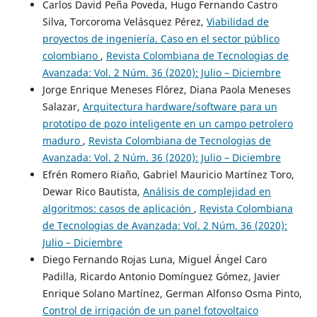
Carlos David Peña Poveda, Hugo Fernando Castro
Silva, Torcoroma Velásquez Pérez,
Viabilidad de
proyectos de ingeniería. Caso en el sector público
colombiano
,
Revista Colombiana de Tecnologias de
Avanzada: Vol. 2 Núm. 36 (2020): Julio – Diciembre
Jorge Enrique Meneses Flórez, Diana Paola Meneses
Salazar,
Arquitectura hardware/software para un
prototipo de pozo inteligente en un campo petrolero
maduro
,
Revista Colombiana de Tecnologias de
Avanzada: Vol. 2 Núm. 36 (2020): Julio – Diciembre
Efrén Romero Riaño, Gabriel Mauricio Martínez Toro,
Dewar Rico Bautista,
Análisis de complejidad en
algoritmos: casos de aplicación
,
Revista Colombiana
de Tecnologias de Avanzada: Vol. 2 Núm. 36 (2020):
Julio – Diciembre
Diego Fernando Rojas Luna, Miguel Ángel Caro
Padilla, Ricardo Antonio Domínguez Gómez, Javier
Enrique Solano Martínez, German Alfonso Osma Pinto,
Control de irrigación de un panel fotovoltaico