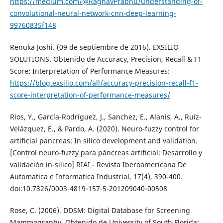
https://medium.com/@RaghavPrabhu/understanding-of-
convolutional-neural-network-cnn-deep-learning-
99760835f148
Renuka Joshi. (09 de septiembre de 2016). EXSILIO
SOLUTIONS. Obtenido de Accuracy, Precision, Recall & F1
Score: Interpretation of Performance Measures:
https://blog.exsilio.com/all/accuracy-precision-recall-f1-
score-interpretation-of-performance-measures/
Rios, Y., García-Rodríguez, J., Sanchez, E., Alanis, A., Ruiz-
Velázquez, E., & Pardo, A. (2020). Neuro-fuzzy control for
artificial pancreas: In silico development and validation.
[Control neuro-fuzzy para páncreas artificial: Desarrollo y
validación in-silico] RIAI - Revista Iberoamericana De
Automatica e Informatica Industrial, 17(4), 390-400.
doi:10.7326/0003-4819-157-5-201209040-00508
Rose, C. (2006). DDSM: Digital Database for Screening
Mammography. Obtenido de University of South Florida: