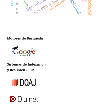
digestión anaerobia
test con usuarios
fesem
alzhaimer
urgencia
Motores de Búsqueda
Sistemas de Indexación
y Resumen – SIR