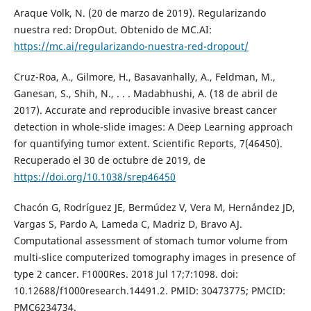
Araque Volk, N. (20 de marzo de 2019). Regularizando
nuestra red: DropOut. Obtenido de MC.AI:
https://mc.ai/regularizando-nuestra-red-dropout/
Cruz-Roa, A., Gilmore, H., Basavanhally, A., Feldman, M.,
Ganesan, S., Shih, N., . . . Madabhushi, A. (18 de abril de
2017). Accurate and reproducible invasive breast cancer
detection in whole-slide images: A Deep Learning approach
for quantifying tumor extent. Scientific Reports, 7(46450).
Recuperado el 30 de octubre de 2019, de
https://doi.org/10.1038/srep46450
Chacón G, Rodríguez JE, Bermúdez V, Vera M, Hernández JD,
Vargas S, Pardo A, Lameda C, Madriz D, Bravo AJ.
Computational assessment of stomach tumor volume from
multi-slice computerized tomography images in presence of
type 2 cancer. F1000Res. 2018 Jul 17;7:1098. doi:
10.12688/f1000research.14491.2. PMID: 30473775; PMCID:
PMC6234734.