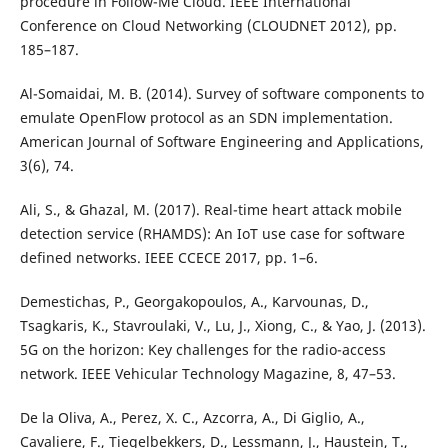
procedure in Follow-Me Cloud. IEEE International
Conference on Cloud Networking (CLOUDNET 2012), pp.
185–187.
Al-Somaidai, M. B. (2014). Survey of software components to
emulate OpenFlow protocol as an SDN implementation.
American Journal of Software Engineering and Applications,
3(6), 74.
Ali, S., & Ghazal, M. (2017). Real-time heart attack mobile
detection service (RHAMDS): An IoT use case for software
defined networks. IEEE CCECE 2017, pp. 1–6.
Demestichas, P., Georgakopoulos, A., Karvounas, D.,
Tsagkaris, K., Stavroulaki, V., Lu, J., Xiong, C., & Yao, J. (2013).
5G on the horizon: Key challenges for the radio-access
network. IEEE Vehicular Technology Magazine, 8, 47–53.
De la Oliva, A., Perez, X. C., Azcorra, A., Di Giglio, A.,
Cavaliere, F., Tiegelbekkers, D., Lessmann, J., Haustein, T.,