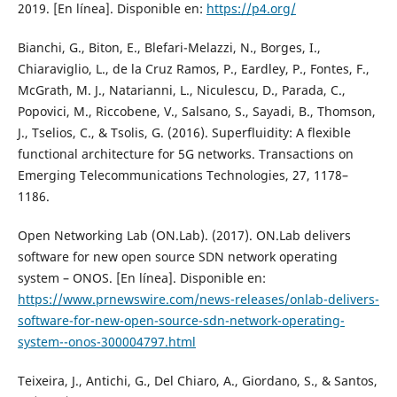
2019. [En línea]. Disponible en:
https://p4.org/
Bianchi, G., Biton, E., Blefari-Melazzi, N., Borges, I.,
Chiaraviglio, L., de la Cruz Ramos, P., Eardley, P., Fontes, F.,
McGrath, M. J., Natarianni, L., Niculescu, D., Parada, C.,
Popovici, M., Riccobene, V., Salsano, S., Sayadi, B., Thomson,
J., Tselios, C., & Tsolis, G. (2016). Superfluidity: A flexible
functional architecture for 5G networks. Transactions on
Emerging Telecommunications Technologies, 27, 1178–
1186.
Open Networking Lab (ON.Lab). (2017). ON.Lab delivers
software for new open source SDN network operating
system – ONOS. [En línea]. Disponible en:
https://www.prnewswire.com/news-releases/onlab-delivers-
software-for-new-open-source-sdn-network-operating-
system--onos-300004797.html
Teixeira, J., Antichi, G., Del Chiaro, A., Giordano, S., & Santos,