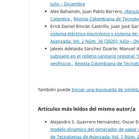
Julio – Diciembre
Alex Bahamón, Juan Pablo Barrero,
¿Regula
Colombia
,
Revista Colombiana de Tecnolog
Erick Daniel Rincón Castrillo, Juan José G
sistema eléctrico-electrónico y sistema 
Avanzada: Vol. 2 Núm. 36 (2020): Julio – D
Jalexis Adelaida Sánchez Duarte, Manuel A
subsuelo en el relleno sanitario regional 
geofísicos
,
Revista Colombiana de Tecnolog
También puede
Iniciar una búsqueda de simili
Artículos más leídos del mismo autor/a
Alejandro S. Guerrero Hernández, Oscar E
modelo dinámico del generador de vapor d
de Tecnologias de Avanzada: Vol. 1 Núm. 2