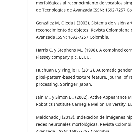
morfológicas al reconocimiento de vocablos sim
de Tecnologías de Avanzada ISSN: 1692-7257 Co
González M, Ojeda J (2003). Sistema de visión art
reconocimiento de objetos. Revista Colombiana 
Avanzada ISSN: 1692-7257 Colombia.
Harris C. y Stephens M., (1998). A combined cor
Plessey company plc. EEUU.
Huchuan L y Yingjie H, (2012). Automatic gende
pixel-pattern-based texture feature, Journal of 
processing, Springer, Japan.
Iain M., y Simon B., (2002). Active Appearance M
Robotics Institute Carnegie Mellon University, E
Maldonado J (2013). Indexación de imágenes hi
redes neuronales morfológicas. Revista Colomb
Avanzada. ISSN: 1692-7257 Colombia.