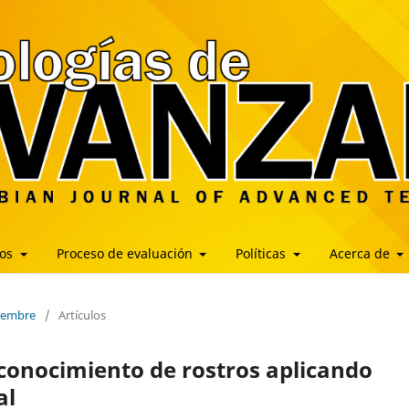
los
Proceso de evaluación
Políticas
Acerca de
ciembre
/
Artículos
conocimiento de rostros aplicando
al