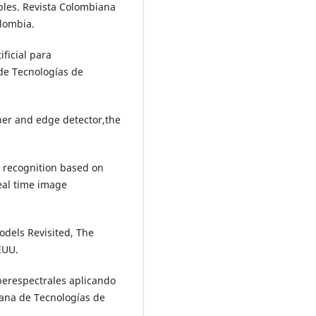
ples. Revista Colombiana
lombia.
ificial para
de Tecnologías de
ner and edge detector,the
r recognition based on
real time image
odels Revisited, The
EUU.
perespectrales aplicando
iana de Tecnologías de