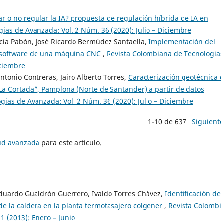
r o no regular la IA? propuesta de regulación híbrida de IA en
ias de Avanzada: Vol. 2 Núm. 36 (2020): Julio – Diciembre
arcía Pabón, José Ricardo Bermúdez Santaella,
Implementación del
de software de una máquina CNC
,
Revista Colombiana de Tecnologia
iciembre
ntonio Contreras, Jairo Alberto Torres,
Caracterización geotécnica 
“La Cortada”, Pamplona (Norte de Santander) a partir de datos
ias de Avanzada: Vol. 2 Núm. 36 (2020): Julio – Diciembre
1-10 de 637
Siguient
tud avanzada
para este artículo.
duardo Gualdrón Guerrero, Ivaldo Torres Chávez,
Identificación d
e la caldera en la planta termotasajero colgener
,
Revista Colomb
1 (2013): Enero – Junio