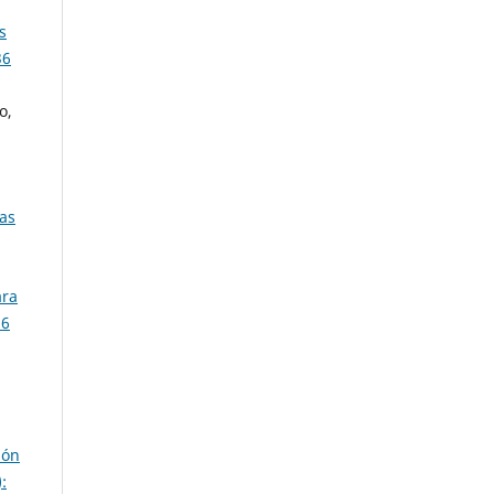
s
36
o,
ras
ara
36
ión
: