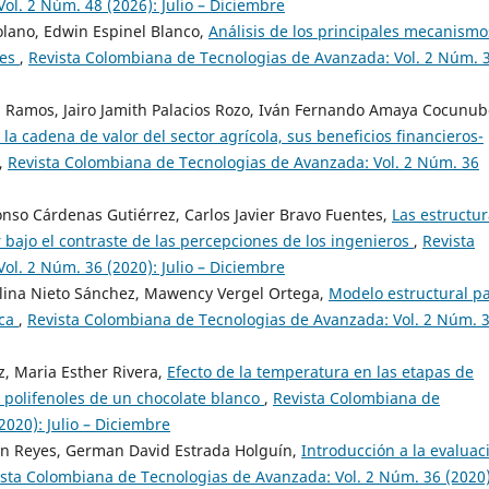
l. 2 Núm. 48 (2026): Julio – Diciembre
olano, Edwin Espinel Blanco,
Análisis de los principales mecanismo
ces
,
Revista Colombiana de Tecnologias de Avanzada: Vol. 2 Núm. 
n Ramos, Jairo Jamith Palacios Rozo, Iván Fernando Amaya Cocunub
 la cadena de valor del sector agrícola, sus beneficios financieros-
,
Revista Colombiana de Tecnologias de Avanzada: Vol. 2 Núm. 36
onso Cárdenas Gutiérrez, Carlos Javier Bravo Fuentes,
Las estructu
bajo el contraste de las percepciones de los ingenieros
,
Revista
l. 2 Núm. 36 (2020): Julio – Diciembre
lina Nieto Sánchez, Mawency Vergel Ortega,
Modelo estructural p
ica
,
Revista Colombiana de Tecnologias de Avanzada: Vol. 2 Núm. 
, Maria Esther Rivera,
Efecto de la temperatura en las etapas de
 polifenoles de un chocolate blanco
,
Revista Colombiana de
020): Julio – Diciembre
ón Reyes, German David Estrada Holguín,
Introducción a la evaluac
sta Colombiana de Tecnologias de Avanzada: Vol. 2 Núm. 36 (2020)