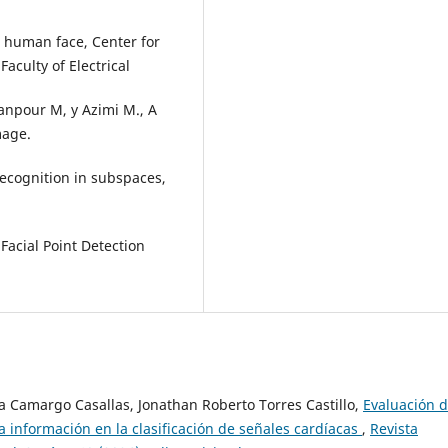
n human face, Center for
aculty of Electrical
anpour M, y Azimi M., A
mage.
ecognition in subspaces,
 Facial Point Detection
a Camargo Casallas, Jonathan Roberto Torres Castillo,
Evaluación d
la información en la clasificación de señales cardíacas
,
Revista