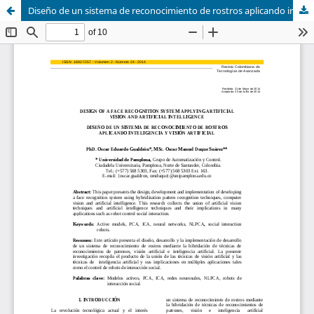
Diseño de un sistema de reconocimiento de rostros aplicando inteligencia y visión artificial