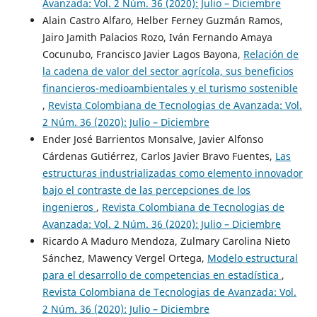
Avanzada: Vol. 2 Núm. 36 (2020): Julio – Diciembre
Alain Castro Alfaro, Helber Ferney Guzmán Ramos,
Jairo Jamith Palacios Rozo, Iván Fernando Amaya
Cocunubo, Francisco Javier Lagos Bayona,
Relación de
la cadena de valor del sector agrícola, sus beneficios
financieros-medioambientales y el turismo sostenible
,
Revista Colombiana de Tecnologias de Avanzada: Vol.
2 Núm. 36 (2020): Julio – Diciembre
Ender José Barrientos Monsalve, Javier Alfonso
Cárdenas Gutiérrez, Carlos Javier Bravo Fuentes,
Las
estructuras industrializadas como elemento innovador
bajo el contraste de las percepciones de los
ingenieros
,
Revista Colombiana de Tecnologias de
Avanzada: Vol. 2 Núm. 36 (2020): Julio – Diciembre
Ricardo A Maduro Mendoza, Zulmary Carolina Nieto
Sánchez, Mawency Vergel Ortega,
Modelo estructural
para el desarrollo de competencias en estadística
,
Revista Colombiana de Tecnologias de Avanzada: Vol.
2 Núm. 36 (2020): Julio – Diciembre