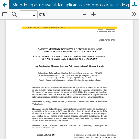
Metodologías de usabilidad aplicadas a entornos virtuales de aprendizaje: caso Universidad de Pamplona