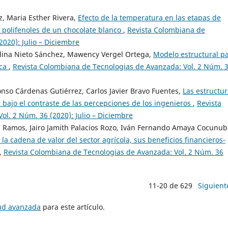
, Maria Esther Rivera,
Efecto de la temperatura en las etapas de
 polifenoles de un chocolate blanco
,
Revista Colombiana de
020): Julio – Diciembre
lina Nieto Sánchez, Mawency Vergel Ortega,
Modelo estructural p
ica
,
Revista Colombiana de Tecnologias de Avanzada: Vol. 2 Núm. 
onso Cárdenas Gutiérrez, Carlos Javier Bravo Fuentes,
Las estructu
bajo el contraste de las percepciones de los ingenieros
,
Revista
l. 2 Núm. 36 (2020): Julio – Diciembre
n Ramos, Jairo Jamith Palacios Rozo, Iván Fernando Amaya Cocunub
 la cadena de valor del sector agrícola, sus beneficios financieros-
,
Revista Colombiana de Tecnologias de Avanzada: Vol. 2 Núm. 36
11-20 de 629
Siguient
tud avanzada
para este artículo.