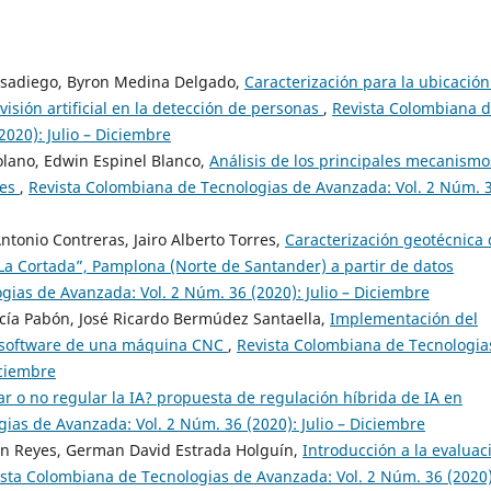
Casadiego, Byron Medina Delgado,
Caracterización para la ubicación
visión artificial en la detección de personas
,
Revista Colombiana 
020): Julio – Diciembre
olano, Edwin Espinel Blanco,
Análisis de los principales mecanismo
ces
,
Revista Colombiana de Tecnologias de Avanzada: Vol. 2 Núm. 
ntonio Contreras, Jairo Alberto Torres,
Caracterización geotécnica 
“La Cortada”, Pamplona (Norte de Santander) a partir de datos
ias de Avanzada: Vol. 2 Núm. 36 (2020): Julio – Diciembre
arcía Pabón, José Ricardo Bermúdez Santaella,
Implementación del
de software de una máquina CNC
,
Revista Colombiana de Tecnologia
iciembre
r o no regular la IA? propuesta de regulación híbrida de IA en
ias de Avanzada: Vol. 2 Núm. 36 (2020): Julio – Diciembre
ón Reyes, German David Estrada Holguín,
Introducción a la evaluac
sta Colombiana de Tecnologias de Avanzada: Vol. 2 Núm. 36 (2020)