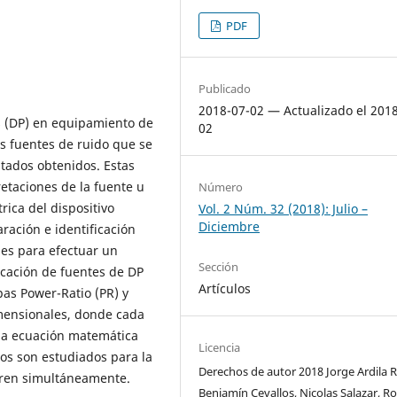
PDF
Publicado
2018-07-02 — Actualizado el 201
s (DP) en equipamiento de
02
as fuentes de ruido que se
ltados obtenidos. Estas
etaciones de la fuente u
Número
rica del dispositivo
Vol. 2 Núm. 32 (2018): Julio –
Diciembre
ración e identificación
les para efectuar un
Sección
icación de fuentes de DP
Artículos
as Power-Ratio (PR) y
mensionales, donde cada
na ecuación matemática
Licencia
os son estudiados para la
Derechos de autor 2018 Jorge Ardila R
rren simultáneamente.
Benjamín Cevallos, Nicolas Salazar, R