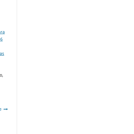
ara
36
ras
o,
e