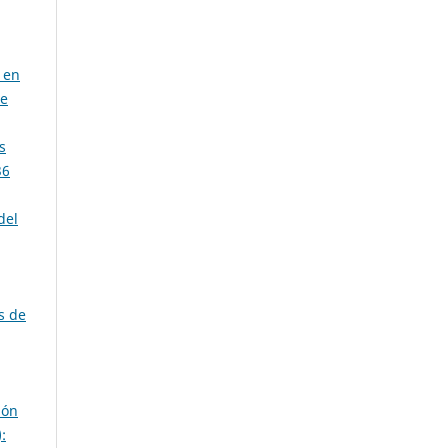
 en
de
s
36
del
s de
ión
: