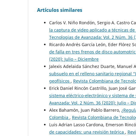
Artículos similares
Carlos V. Niño Rondón, Sergio A. Castro 
la captura de video aplicado a técnicas de 
Tecnologias de Avanzada: Vol. 2 Núm. 36 (2
Ricardo Andrés García León, Eder Flórez S
de falla en tres frenos de disco automotri
(2020): Julio – Diciembre
Jalexis Adelaida Sánchez Duarte, Manuel A
subsuelo en el relleno sanitario regional 
geofísicos
,
Revista Colombiana de Tecnolog
Erick Daniel Rincón Castrillo, Juan José G
sistema eléctrico-electrónico y sistema 
Avanzada: Vol. 2 Núm. 36 (2020): Julio – D
Alex Bahamón, Juan Pablo Barrero,
¿Regula
Colombia
,
Revista Colombiana de Tecnolog
Luis Adrian Lasso Cardona, Emerson Rinc
de capacidades: una revisión teórica
,
Revi