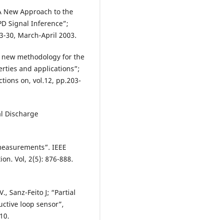
 “A New Approach to the
PD Signal Inference”;
23-30, March-April 2003.
“A new methodology for the
erties and applications”;
ctions on, vol.12, pp.203-
al Discharge
 measurements”. IEEE
ion. Vol, 2(5): 876-888.
, Sanz-Feito J; “Partial
ctive loop sensor”,
10.