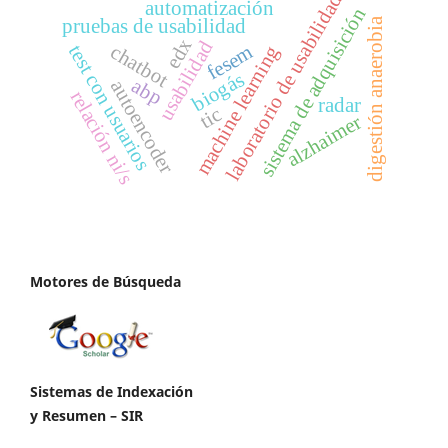
laboratorio de usabilidad
automatización
sistema de adquisición
digestión anaerobia
pruebas de usabilidad
edx
usabilidad
fesem
chatbot
test con usuarios
machine learning
biogás
abp
autoencoder
relación ni/s
radar
tic
alzhaimer
Motores de Búsqueda
Sistemas de Indexación
y Resumen – SIR