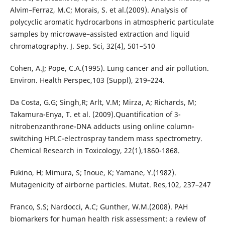
Alvim–Ferraz, M.C; Morais, S. et al.(2009). Analysis of
polycyclic aromatic hydrocarbons in atmospheric particulate
samples by microwave–assisted extraction and liquid
chromatography. J. Sep. Sci, 32(4), 501–510
Cohen, A.J; Pope, C.A.(1995). Lung cancer and air pollution.
Environ. Health Perspec,103 (Suppl), 219–224.
Da Costa, G.G; Singh,R; Arlt, V.M; Mirza, A; Richards, M;
Takamura-Enya, T. et al. (2009).Quantification of 3-
nitrobenzanthrone-DNA adducts using online column-
switching HPLC-electrospray tandem mass spectrometry.
Chemical Research in Toxicology, 22(1),1860-1868.
Fukino, H; Mimura, S; Inoue, K; Yamane, Y.(1982).
Mutagenicity of airborne particles. Mutat. Res,102, 237–247
Franco, S.S; Nardocci, A.C; Gunther, W.M.(2008). PAH
biomarkers for human health risk assessment: a review of