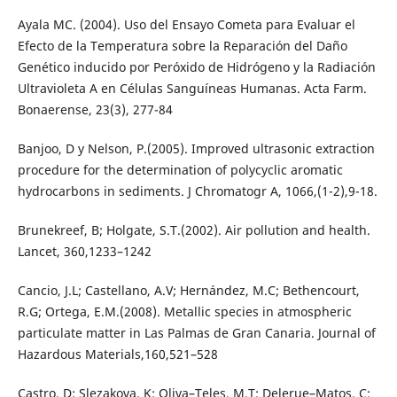
Ayala MC. (2004). Uso del Ensayo Cometa para Evaluar el
Efecto de la Temperatura sobre la Reparación del Daño
Genético inducido por Peróxido de Hidrógeno y la Radiación
Ultravioleta A en Células Sanguíneas Humanas. Acta Farm.
Bonaerense, 23(3), 277-84
Banjoo, D y Nelson, P.(2005). Improved ultrasonic extraction
procedure for the determination of polycyclic aromatic
hydrocarbons in sediments. J Chromatogr A, 1066,(1-2),9-18.
Brunekreef, B; Holgate, S.T.(2002). Air pollution and health.
Lancet, 360,1233–1242
Cancio, J.L; Castellano, A.V; Hernández, M.C; Bethencourt,
R.G; Ortega, E.M.(2008). Metallic species in atmospheric
particulate matter in Las Palmas de Gran Canaria. Journal of
Hazardous Materials,160,521–528
Castro, D; Slezakova, K; Oliva–Teles, M.T; Delerue–Matos, C;