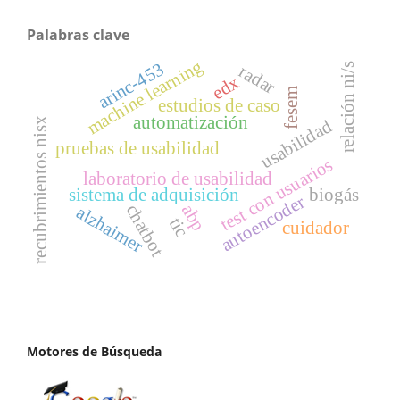
Palabras clave
machine learning
arinc-453
relación ni/s
radar
edx
fesem
estudios de caso
automatización
recubrimientos nisx
usabilidad
pruebas de usabilidad
test con usuarios
laboratorio de usabilidad
sistema de adquisición
biogás
autoencoder
abp
chatbot
alzhaimer
tic
cuidador
Motores de Búsqueda