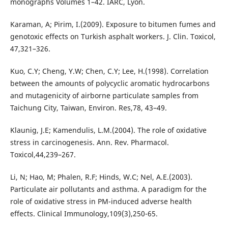
monographs Volumes 1–42. IARC, Lyon.
Karaman, A; Pirim, I.(2009). Exposure to bitumen fumes and
genotoxic effects on Turkish asphalt workers. J. Clin. Toxicol,
47,321–326.
Kuo, C.Y; Cheng, Y.W; Chen, C.Y; Lee, H.(1998). Correlation
between the amounts of polycyclic aromatic hydrocarbons
and mutagenicity of airborne particulate samples from
Taichung City, Taiwan, Environ. Res,78, 43–49.
Klaunig, J.E; Kamendulis, L.M.(2004). The role of oxidative
stress in carcinogenesis. Ann. Rev. Pharmacol.
Toxicol,44,239–267.
Li, N; Hao, M; Phalen, R.F; Hinds, W.C; Nel, A.E.(2003).
Particulate air pollutants and asthma. A paradigm for the
role of oxidative stress in PM-induced adverse health
effects. Clinical Immunology,109(3),250-65.