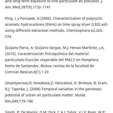
and long-term exposure to fine particulate air pollution. J.
Am. Med,287(9),1132–1141
Ping, L y Panuwat, H.(2006). Characterization of polycyclic
aromatic hydrocarbons (PAHs) on lime spray dryer (LSD) ash
using different extraction methods. Chemosphere,62,265-
274.
Quijano Parra, A; Quijano Vargas, M.J; Henao Martinez, J.A.
(2010). Caracterización fisicoquímica del material
particulado fracción respirable del PM2.5 en Pamplona
Norte de Santander. Bistua: revista de la facultad de
Ciencias Basicas,8(1),1-20
Sevastyanova,O; Novakova,Z; Hanzalova, K; Binkova, B; Sram,
R.J; Topinka, J. (2008).Temporal variation in the genotoxic
potential of urban air particulate matter. Mutat.
Res,649,179–186
Singh, P; De Marini, D.M; Dick, C.A.J; Tabor, V.J.V; Ryan, W.P;