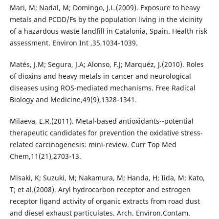
Mari, M; Nadal, M; Domingo, J.L.(2009). Exposure to heavy
metals and PCDD/Fs by the population living in the vicinity
of a hazardous waste landfill in Catalonia, Spain. Health risk
assessment. Environ Int ,35,1034-1039.
Matés, J.M; Segura, J.A; Alonso, F.J; Marquéz, J.(2010). Roles
of dioxins and heavy metals in cancer and neurological
diseases using ROS-mediated mechanisms. Free Radical
Biology and Medicine,49(9),1328-1341.
Milaeva, E.R.(2011). Metal-based antioxidants--potential
therapeutic candidates for prevention the oxidative stress-
related carcinogenesis: mini-review. Curr Top Med
Chem,11(21),2703-13.
Misaki, K; Suzuki, M; Nakamura, M; Handa, H; Iida, M; Kato,
T; et al.(2008). Aryl hydrocarbon receptor and estrogen
receptor ligand activity of organic extracts from road dust
and diesel exhaust particulates. Arch. Environ.Contam.