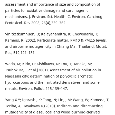
assessment and importance of size and composition of
particles for oxidative damage and carcinogenic
mechanisms. J. Environ. Sci. Health. C. Environ. Carcinog.
Ecotoxicol. Rev 2008; 26(4),339–362.
Vinitketkumnuen, U; Kalayanamitra, K; Chewonarin, T;
Kamens, R.(2002). Particulate matter, PM10 & PM2.5 levels,
and airborne mutagenicity in Chiang Mai, Thailand. Mutat.
Res, 519,121–131
Wada, M; Kido, H; Kishikawa, N; Tou, T; Tanaka, M;
Tsubokura, J. et al.(2001). Assessment of air pollution in
Nagasaki city: determination of polycyclic aromatic
hydrocarbons and their nitrated derivatives, and some
metals. Environ. Pollut, 115,139–147.
Yang,X.Y; Igarashi, K; Tang, N; Lin, J.M; Wang, W; Kameda, T;
Toriba, A; Hayakawa K.(2010). Indirect- and direct-acting
mutagenicity of diesel, coal and wood burning-derived