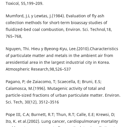
Toxicol, 55,199–209.
Mumford, J.L y Lewtas, J.(1984). Evaluation of fly ash
collection methods for short-term bioassay studies of
fluidized-bed coal combustion, Environ. Sci. Technol,18,
765–768,
Nguyen, Thi. Hieu y Byeong-Kyu, Lee.(2010).Characteristics
of particulate matter and metals in the ambient air from
aresidential area in the largest industrial city in Korea.
Atmospheric Research,98,526–537
Pagano, P; de Zaiacomo, T; Scaecella, E; Bruni, E.S;
Calamosca, M.(1996). Mutagenic activity of total and
particle-sized fractions of urban particulate matter. Environ.
Sci. Tech, 30(12), 3512–3516
Pope III, C.A; Burnett, R.T; Thun, R.T; Calle, E.E; Krewsi, D;
Ito, K. et al.(2002). Lung cancer, cardiopulmonary mortality