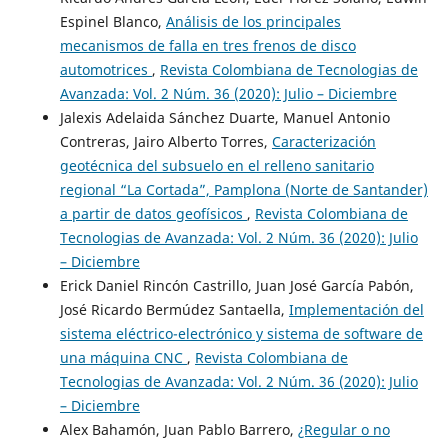
Espinel Blanco,
Análisis de los principales
mecanismos de falla en tres frenos de disco
automotrices
,
Revista Colombiana de Tecnologias de
Avanzada: Vol. 2 Núm. 36 (2020): Julio – Diciembre
Jalexis Adelaida Sánchez Duarte, Manuel Antonio
Contreras, Jairo Alberto Torres,
Caracterización
geotécnica del subsuelo en el relleno sanitario
regional “La Cortada”, Pamplona (Norte de Santander)
a partir de datos geofísicos
,
Revista Colombiana de
Tecnologias de Avanzada: Vol. 2 Núm. 36 (2020): Julio
– Diciembre
Erick Daniel Rincón Castrillo, Juan José García Pabón,
José Ricardo Bermúdez Santaella,
Implementación del
sistema eléctrico-electrónico y sistema de software de
una máquina CNC
,
Revista Colombiana de
Tecnologias de Avanzada: Vol. 2 Núm. 36 (2020): Julio
– Diciembre
Alex Bahamón, Juan Pablo Barrero,
¿Regular o no