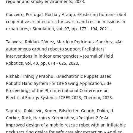
regular and smoky environments, 2023.
Couceiro, Portugal, Rocha y Araújo, «Fostering human–robot
cooperative architectures for search and rescue missions in
urban fires,» Simulation, vol. 97, pp. 177 - 194, 2021.
Talavera, Roldán-Gómez, Martín y Rodriguez-Sanchez, «An
autonomous ground robot to support firefighters'
interventions in indoor emergencies,» Journal of Field
Robotics, vol. 40, pp. 614 - 625, 2023.
Rishab, Thinoj y Prabhu, «Mechatronic Puppet Based
Robotic Hand System For Life Saving Application,» de
Proceedings of the 9th International Conference on
Electrical Energy Systems, ICEES 2023, Chennai, 2023.
Saputra, Rakicevic, Kuder, Bilsdorfer, Gough, Dakin, d.
Cocker, Rock, Harpin y Kormushev, «Resqbot 2.0: An
improved design of a mobile rescue robot with an inflatable
neck securing device for safe casualty extraction,» Applied