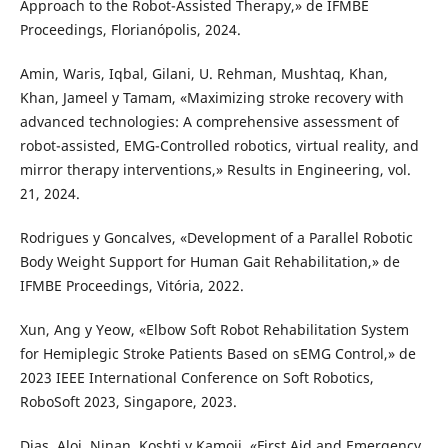
Approach to the Robot-Assisted Therapy,» de IFMBE
Proceedings, Florianópolis, 2024.
Amin, Waris, Iqbal, Gilani, U. Rehman, Mushtaq, Khan,
Khan, Jameel y Tamam, «Maximizing stroke recovery with
advanced technologies: A comprehensive assessment of
robot-assisted, EMG-Controlled robotics, virtual reality, and
mirror therapy interventions,» Results in Engineering, vol.
21, 2024.
Rodrigues y Goncalves, «Development of a Parallel Robotic
Body Weight Support for Human Gait Rehabilitation,» de
IFMBE Proceedings, Vitória, 2022.
Xun, Ang y Yeow, «Elbow Soft Robot Rehabilitation System
for Hemiplegic Stroke Patients Based on sEMG Control,» de
2023 IEEE International Conference on Soft Robotics,
RoboSoft 2023, Singapore, 2023.
Dias, Aloj, Ninan, Koshti y Kamoji, «First Aid and Emergency