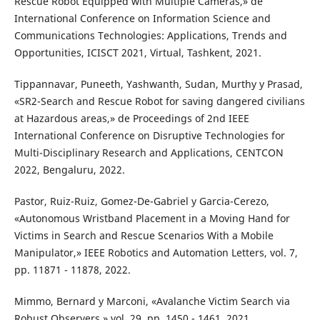
Rescue Robot Equipped with Multiple Cameras,» de
International Conference on Information Science and
Communications Technologies: Applications, Trends and
Opportunities, ICISCT 2021, Virtual, Tashkent, 2021.
Tippannavar, Puneeth, Yashwanth, Sudan, Murthy y Prasad,
«SR2-Search and Rescue Robot for saving dangered civilians
at Hazardous areas,» de Proceedings of 2nd IEEE
International Conference on Disruptive Technologies for
Multi-Disciplinary Research and Applications, CENTCON
2022, Bengaluru, 2022.
Pastor, Ruiz-Ruiz, Gomez-De-Gabriel y Garcia-Cerezo,
«Autonomous Wristband Placement in a Moving Hand for
Victims in Search and Rescue Scenarios With a Mobile
Manipulator,» IEEE Robotics and Automation Letters, vol. 7,
pp. 11871 - 11878, 2022.
Mimmo, Bernard y Marconi, «Avalanche Victim Search via
Robust Observers,» vol. 29, pp. 1450 - 1461, 2021.