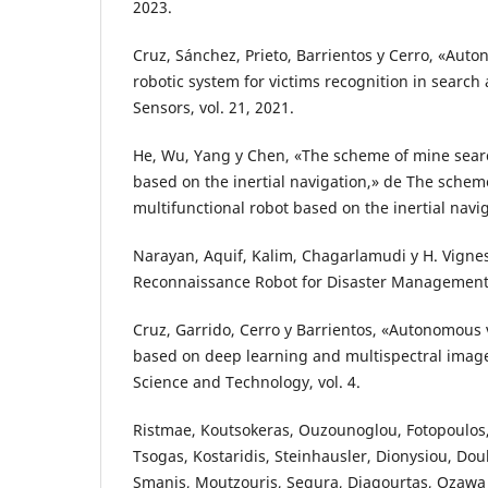
2023.
Cruz, Sánchez, Prieto, Barrientos y Cerro, «Aut
robotic system for victims recognition in search
Sensors, vol. 21, 2021.
He, Wu, Yang y Chen, «The scheme of mine searc
based on the inertial navigation,» de The schem
multifunctional robot based on the inertial navig
Narayan, Aquif, Kalim, Chagarlamudi y H. Vigne
Reconnaissance Robot for Disaster Management
Cruz, Garrido, Cerro y Barrientos, «Autonomous 
based on deep learning and multispectral imag
Science and Technology, vol. 4.
Ristmae, Koutsokeras, Ouzounoglou, Fotopoulos,
Tsogas, Kostaridis, Steinhausler, Dionysiou, Douk
Smanis, Moutzouris, Segura, Diagourtas, Ozawa