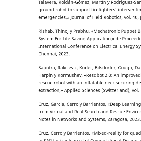
Talavera, Roldán-Gómez, Martín y Rodriguez-S
ground robot to support firefighters' interventi
emergencies,» Journal of Field Robotics, vol. 40, 
Rishab, Thinoj y Prabhu, «Mechatronic Puppet 
System For Life Saving Application,» de Proceedi
International Conference on Electrical Energy S
Chennai, 2023.
Saputra, Rakicevic, Kuder, Bilsdorfer, Gough, Dak
Harpin y Kormushev, «Resqbot 2.0: An improved
rescue robot with an inflatable neck securing de
extraction,» Applied Sciences (Switzerland), vol. 
Cruz, Garcia, Cerro y Barrientos, «Deep Learning
from Virtual and Real Search and Rescue Enviro
Notes in Networks and Systems, Zaragoza, 2023.
Cruz, Cerro y Barrientos, «Mixed-reality for qu
in SAR tasks,» Journal of Computational Design a