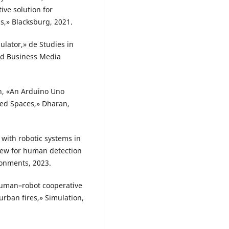
ve solution for
s,» Blacksburg, 2021.
lator,» de Studies in
nd Business Media
n, «An Arduino Uno
osed Spaces,» Dharan,
 with robotic systems in
iew for human detection
ronments, 2023.
 human–robot cooperative
urban fires,» Simulation,