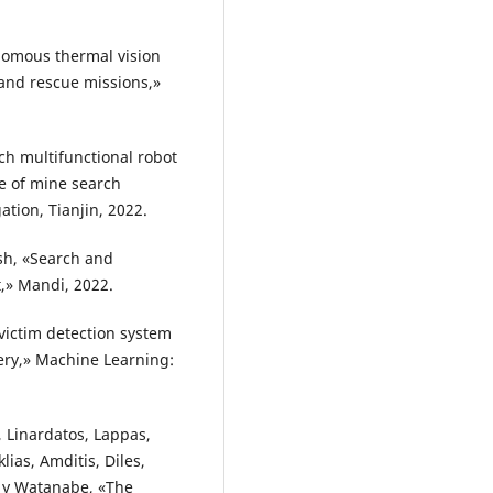
onomous thermal vision
 and rescue missions,»
h multifunctional robot
e of mine search
ation, Tianjin, 2022.
sh, «Search and
,» Mandi, 2022.
victim detection system
ery,» Machine Learning:
 Linardatos, Lappas,
lias, Amditis, Diles,
 y Watanabe, «The