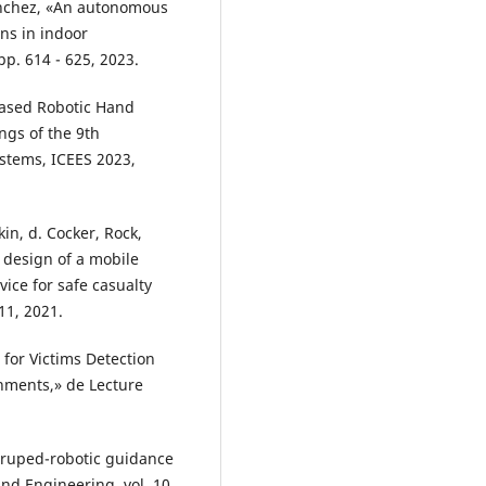
anchez, «An autonomous
ons in indoor
pp. 614 - 625, 2023.
Based Robotic Hand
ngs of the 9th
ystems, ICEES 2023,
in, d. Cocker, Rock,
 design of a mobile
vice for safe casualty
11, 2021.
 for Victims Detection
nments,» de Lecture
adruped-robotic guidance
nd Engineering, vol. 10,