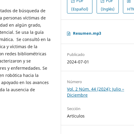
PDF
PDF
(Español)
(Inglés)
HT
ultados de búsqueda de
 a personas víctimas de
idad en algún grado,
encial. Se usa la guía
Resumen.mp3
mática. Se consultó en la
ca y víctimas de la
ron redes bibliométricas
Publicado
acterizaron y se
2024-07-01
tres y enfermedades. Se
n robótica hacia la
Número
a apoyado en los avances
Vol. 2 Núm. 44 (2024): Julio –
ada la ausencia de
Diciembre
Sección
Artículos