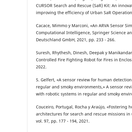
CURSOR Search and Rescue (SaR) Kit: An innovati
improving the efficiency of Urban SaR Operation
Cacace, Mimmo y Marconi, «An ARVA Sensor Simu
Computational Intelligence, Springer Science a
Deutschland GmbH, 2021, pp. 233 - 266.
Suresh, Rhythesh, Dinesh, Deepak y Manikanda
Controlled Fire Fighting Robot for Fires in Encl
2022.
S. Gelfert, «A sensor review for human detection
regular and smoky environments,» A sensor rev
with robotic systems in regular and smoky envi
Couceiro, Portugal, Rocha y Araújo, «Fostering
architectures for search and rescue missions in 
vol. 97, pp. 177 - 194, 2021.