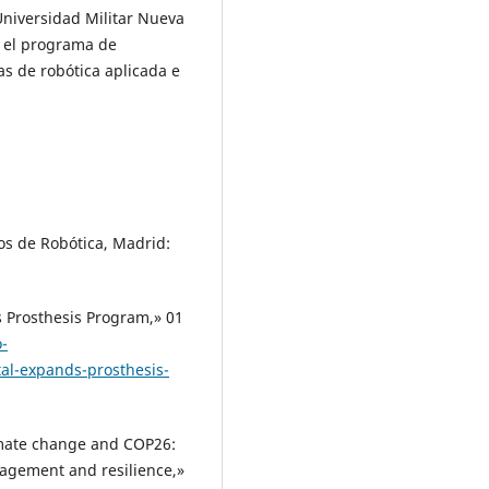
Universidad Militar Nueva
n el programa de
as de robótica aplicada e
os de Robótica, Madrid:
s Prosthesis Program,» 01
o-
tal-expands-prosthesis-
imate change and COP26:
nagement and resilience,»