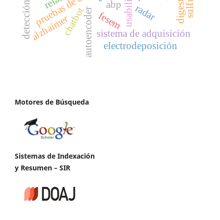
pruebas de usabilidad
usabilidad
abp
radar
chatbot
autoencoder
fesem
alzhaimer
sistema de adquisición
electrodeposición
Motores de Búsqueda
Sistemas de Indexación
y Resumen – SIR