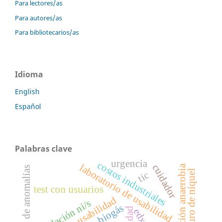
Para lectores/as
Para autores/as
Para bibliotecarios/as
Idioma
English
Español
Palabras clave
urgencia
costos industriales
cuidador
laboratorio de usabilidad
digestión anaerobia
detección de anomalías
sulfuro de níquel
tic
test con usuarios
relación ni/s
biogás
edx