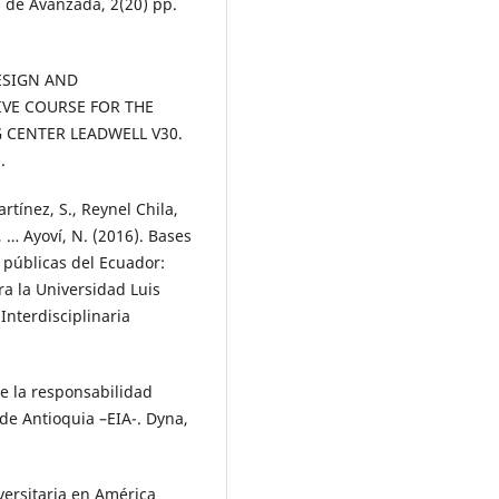
 de Avanzada, 2(20) pp.
 DESIGN AND
VE COURSE FOR THE
 CENTER LEADWELL V30.
.
tínez, S., Reynel Chila,
 … Ayoví, N. (2016). Bases
s públicas del Ecuador:
ra la Universidad Luis
Interdisciplinaria
de la responsabilidad
 de Antioquia –EIA-. Dyna,
iversitaria en América