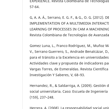
EXPERIENCE. Revista Colombiana de Tecnologías
57-64.
G, A. A. Á., Serrano, E. G. F., & G., O. G. (2012).
IMPLEMENTATION OF A MULTIMEDIA INTERACTI
LEARNING OF PROCESSES IN CAM A MACHINING
Revista Colombiana de Tecnologías de Avanzada
Gomez Luna, L., Franco Rodríguez, M., Muñoz Mar
V., Serrano Guerrero, S., Andrade Benalcázar, D.,
para el tránsito a la Excelencia en universidade
Actividades clave y propuesta de indicadores pa
Vargas Torres, de Esmeraldas. Revista Científica 
Investigación Y Saberes, V, 68–93.
Hernandez, R., & Saldarriga, A. (2009). Gestión 
social universitaria. Caso: Escuela de Ingeniería
(159), 237–248.
Herrera, A. (2008). La responsabilidad social un