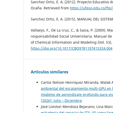
Sanchez Ortiz, E. A. (2012). Proyecto Educativo de
Ocaña. Retrieved from
https://ufpso.edu.co/ft
Sanchez Ortiz, E. A. (2015). MANUAL DEL SISTEM
Vallaeys, F., De La cruz, C., & Sasia, P. (2009). M
responsabilidad Social Universitaria. Manual de
of Chemical Information and Modeling (Vol. 53).
https://doi.org/10.1017/CBO9781107415324.004
Artículos similares
Carlos Nelson Henríquez Miranda, Malak 
ambiental del escalamiento multi-GPU en 
modelos de aprendizaje profundo para vi
(2026): Julio – Diciembre
José Liviston Mendoza Bejarano, Lina Marc
estrategia del servicio de ITIL V3 como li