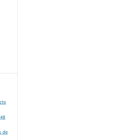
cto
 48
s de