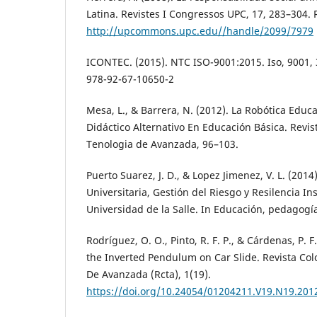
Latina. Revistes I Congressos UPC, 17, 283–304. 
http://upcommons.upc.edu//handle/2099/7979
ICONTEC. (2015). NTC ISO-9001:2015. Iso, 9001,
978-92-67-10650-2
Mesa, L., & Barrera, N. (2012). La Robótica Edu
Didáctico Alternativo En Educación Básica. Revi
Tenologia de Avanzada, 96–103.
Puerto Suarez, J. D., & Lopez Jimenez, V. L. (201
Universitaria, Gestión del Riesgo y Resilencia Ins
Universidad de la Salle. In Educación, pedagogía
Rodríguez, O. O., Pinto, R. F. P., & Cárdenas, P. F
the Inverted Pendulum on Car Slide. Revista Co
De Avanzada (Rcta), 1(19).
https://doi.org/10.24054/01204211.V19.N19.201