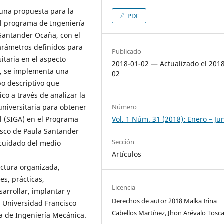
r una propuesta para la
PDF
el programa de Ingeniería
Santander Ocaña, con el
 parámetros definidos para
Publicado
sitaria en el aspecto
2018-01-02 — Actualizado el 201
in, se implementa una
02
po descriptivo que
co a través de analizar la
universitaria para obtener
Número
l (SIGA) en el Programa
Vol. 1 Núm. 31 (2018): Enero – Ju
isco de Paula Santander
Sección
 cuidado del medio
Artículos
ructura organizada,
es, prácticas,
Licencia
arrollar, implantar y
Derechos de autor 2018 Malka Irina
a Universidad Francisco
Cabellos Martínez, Jhon Arévalo Tosc
a de Ingeniería Mecánica.