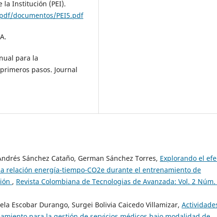
 la Institución (PEI).
p/pdf/documentos/PEI5.pdf
A.
anual para la
 primeros pasos. Journal
Andrés Sánchez Cataño, German Sánchez Torres,
Explorando el efe
la relación energía-tiempo-CO2e durante el entrenamiento de
sión
,
Revista Colombiana de Tecnologias de Avanzada: Vol. 2 Núm.
ela Escobar Durango, Surgei Bolivia Caicedo Villamizar,
Actividade
neamiento para la gestión de servicios médicos bajo modalidad de