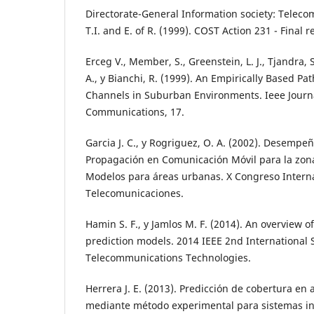
Directorate-General Information society: Telec
T.I. and E. of R. (1999). COST Action 231 - Final r
Erceg V., Member, S., Greenstein, L. J., Tjandra, S.
A., y Bianchi, R. (1999). An Empirically Based Pa
Channels in Suburban Environments. Ieee Journa
Communications, 17.
Garcia J. C., y Rogriguez, O. A. (2002). Desemp
Propagación en Comunicación Móvil para la zona
Modelos para áreas urbanas. X Congreso Intern
Telecomunicaciones.
Hamin S. F., y Jamlos M. F. (2014). An overview 
prediction models. 2014 IEEE 2nd Internationa
Telecommunications Technologies.
Herrera J. E. (2013). Predicción de cobertura e
mediante método experimental para sistemas in