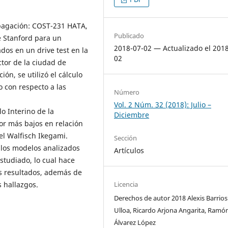
opagación: COST-231 HATA,
Publicado
e Stanford para un
2018-07-02 — Actualizado el 201
dos en un drive test en la
02
ctor de la ciudad de
n, se utilizó el cálculo
o con respecto a las
Número
Vol. 2 Núm. 32 (2018): Julio –
o Interino de la
Diciembre
or más bajos en relación
el Walfisch Ikegami.
Sección
e los modelos analizados
Artículos
studiado, lo cual hace
os resultados, además de
Licencia
 hallazgos.
Derechos de autor 2018 Alexis Barrios
Ulloa, Ricardo Arjona Angarita, Ramó
Álvarez López