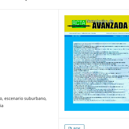
ivo, escenario suburbano,
ia
PDF