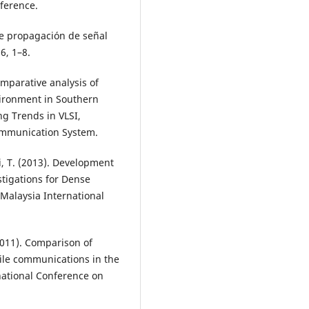
ference.
de propagación de señal
6, 1–8.
omparative analysis of
vironment in Southern
g Trends in VLSI,
ommunication System.
i, T. (2013). Development
tigations for Dense
Malaysia International
(2011). Comparison of
ile communications in the
national Conference on