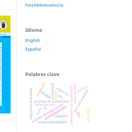
Para bibliotecarios/as
Idioma
English
Español
Palabras clave
alzhaimer
usabilidad
autoencoder
chatbot
laboratorio de usabilidad
urgencia
digestión anaerobia
test con usuarios
fesem
biogás
edx
pruebas de usabilidad
sistema de adquisición
relación ni/s
automatización
tic
radar
arinc-453
abp
cuidador
costos industriales