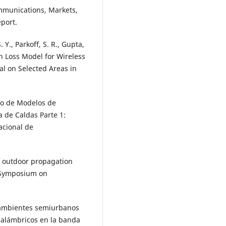
ommunications, Markets,
eport.
 Y., Parkoff, S. R., Gupta,
th Loss Model for Wireless
l on Selected Areas in
eño de Modelos de
 de Caldas Parte 1:
acional de
of outdoor propagation
l Symposium on
n ambientes semiurbanos
alámbricos en la banda