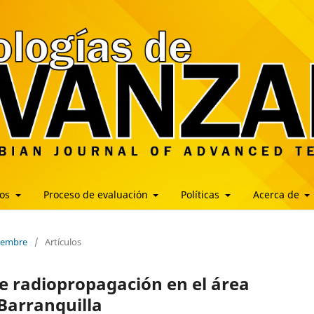
los
Proceso de evaluación
Políticas
Acerca de
ciembre
/
Artículos
 radiopropagación en el área
Barranquilla