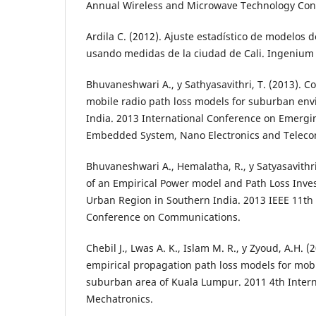
Annual Wireless and Microwave Technology Con
Ardila C. (2012). Ajuste estadístico de modelos 
usando medidas de la ciudad de Cali. Ingenium 
Bhuvaneshwari A., y Sathyasavithri, T. (2013). C
mobile radio path loss models for suburban en
India. 2013 International Conference on Emergin
Embedded System, Nano Electronics and Telec
Bhuvaneshwari A., Hemalatha, R., y Satyasavithr
of an Empirical Power model and Path Loss Inves
Urban Region in Southern India. 2013 IEEE 11th 
Conference on Communications.
Chebil J., Lwas A. K., Islam M. R., y Zyoud, A.H. 
empirical propagation path loss models for mob
suburban area of Kuala Lumpur. 2011 4th Inter
Mechatronics.