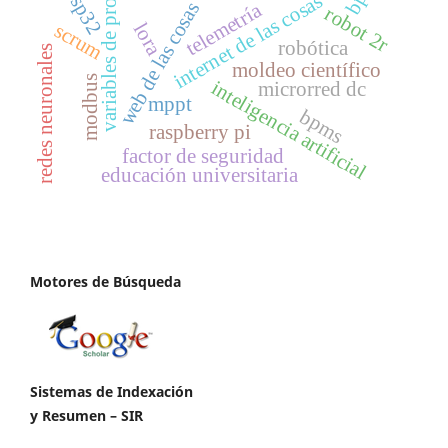
variables de proceso
esp32
internet de las cosas
web de las cosas
telemetría
robot 2r
scrum
lora
robótica
redes neuronales
moldeo científico
modbus
inteligencia artificial
microrred dc
mppt
bpms
raspberry pi
factor de seguridad
educación universitaria
Motores de Búsqueda
Sistemas de Indexación
y Resumen – SIR