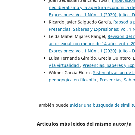
Juan Sebastian Sánchez Tovar,
Implicacion
neoliberalismo y la apertura económica de
Expresiones: Vol. 1 Núm. 1 (2020): Julio – 
Ricardo Javier Salguedo García,
Rapsodia p
Presencias, Saberes y Expresiones: Vol. 1 
Leida Mabel Mijares Rangel,
Revisión del 
acto sexual con menor de 14 años entre 2
Expresiones: Vol. 1 Núm. 1 (2020): Julio – 
Luisa Fernanda Giraldo, Grecia Quintero, 
y la virtualidad
,
Presencias, Saberes y Expr
Wilmer García Flórez,
Sistematización de l
pedagógica en filosofía
,
Presencias, Saber
También puede
Iniciar una búsqueda de simili
Artículos más leídos del mismo autor/a