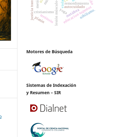
lesión músculo-esquelética
justicia transicional
viola
remordimiento
educacion superior.
autocuidado
yoga
metáfora
nihilismo.
cristianismo
territorio
platón
Motores de Búsqueda
Sistemas de Indexación
y Resumen – SIR
o