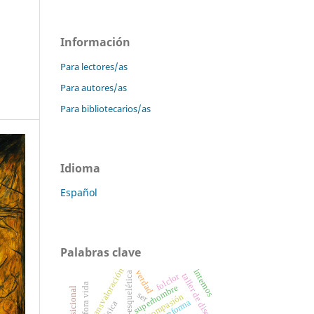
Información
Para lectores/as
Para autores/as
Para bibliotecarios/as
Idioma
Español
Palabras clave
transvaloración
internos
verdad
folclor
taller de diseño
metáfora vida
superhombre
ser
compasión
reforma
música