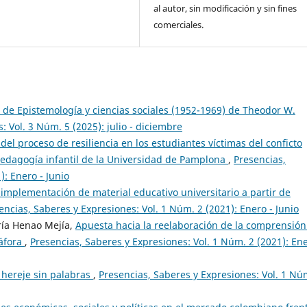
al autor, sin modificación y sin fines
comerciales.
de Epistemología y ciencias sociales (1952-1969) de Theodor W.
: Vol. 3 Núm. 5 (2025): julio - diciembre
del proceso de resiliencia en los estudiantes víctimas del conficto
edagogía infantil de la Universidad de Pamplona
,
Presencias,
): Enero - Junio
implementación de material educativo universitario a partir de
encias, Saberes y Expresiones: Vol. 1 Núm. 2 (2021): Enero - Junio
ría Henao Mejía,
Apuesta hacia la reelaboración de la comprensión
táfora
,
Presencias, Saberes y Expresiones: Vol. 1 Núm. 2 (2021): Ene
 hereje sin palabras
,
Presencias, Saberes y Expresiones: Vol. 1 Nú