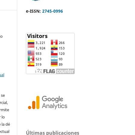
e-ISSN:
2745-0996
jo
ual
 se
cial,
ermite
 lo
 la dé
ectual
Últimas publicaciones