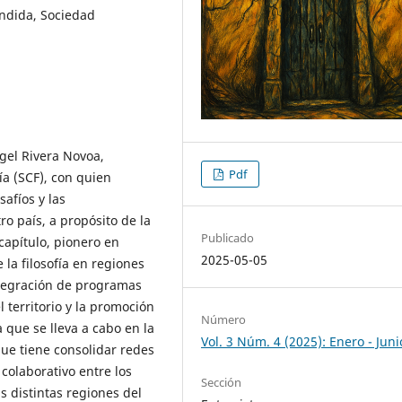
endida, Sociedad
gel Rivera Novoa,
Pdf
ía (SCF), con quien
afíos y las
ro país, a propósito de la
Publicado
 capítulo, pionero en
2025-05-05
 la filosofía en regiones
ntegración de programas
 territorio y la promoción
Número
a que se lleva a cabo en la
Vol. 3 Núm. 4 (2025): Enero - Juni
que tiene consolidar redes
colaborativo entre los
Sección
as distintas regiones del