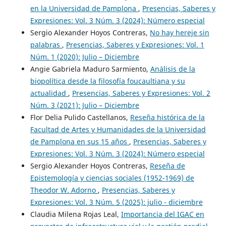
en la Universidad de Pamplona
,
Presencias, Saberes y
Expresiones: Vol. 3 Núm. 3 (2024): Número especial
Sergio Alexander Hoyos Contreras,
No hay hereje sin
palabras
,
Presencias, Saberes y Expresiones: Vol. 1
Núm. 1 (2020): Julio – Diciembre
Angie Gabriela Maduro Sarmiento,
Análisis de la
biopolítica desde la filosofía foucaultiana y su
actualidad
,
Presencias, Saberes y Expresiones: Vol. 2
Núm. 3 (2021): Julio – Diciembre
Flor Delia Pulido Castellanos,
Reseña histórica de la
Facultad de Artes y Humanidades de la Universidad
de Pamplona en sus 15 años
,
Presencias, Saberes y
Expresiones: Vol. 3 Núm. 3 (2024): Número especial
Sergio Alexander Hoyos Contreras,
Reseña de
Epistemología y ciencias sociales (1952-1969) de
Theodor W. Adorno
,
Presencias, Saberes y
Expresiones: Vol. 3 Núm. 5 (2025): julio - diciembre
Claudia Milena Rojas Leal,
Importancia del IGAC en