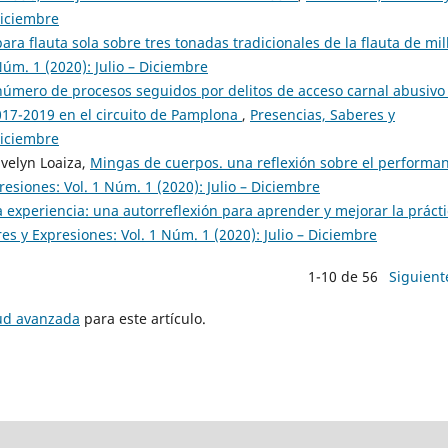
Diciembre
ara flauta sola sobre tres tonadas tradicionales de la flauta de mi
Núm. 1 (2020): Julio – Diciembre
número de procesos seguidos por delitos de acceso carnal abusivo
017-2019 en el circuito de Pamplona
,
Presencias, Saberes y
Diciembre
Evelyn Loaiza,
Mingas de cuerpos. una reflexión sobre el performa
esiones: Vol. 1 Núm. 1 (2020): Julio – Diciembre
a experiencia: una autorreflexión para aprender y mejorar la práct
es y Expresiones: Vol. 1 Núm. 1 (2020): Julio – Diciembre
1-10 de 56
Siguient
tud avanzada
para este artículo.