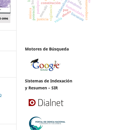
comportamiento sexual
neoliberalismo
panóptico
pandemia
constitución
humanidades
mercado
vigilancia
potencial
paz
música
aborto
literatura
viola
justicia
Motores de Búsqueda
Sistemas de Indexación
y Resumen – SIR
o