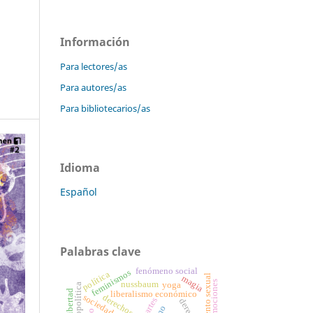
Información
Para lectores/as
Para autores/as
Para bibliotecarios/as
Idioma
Español
Palabras clave
fenómeno social
feminismos
política
magia
emociones
nussbaum
yoga
biopolítica
libertad
liberalismo económico
sociedad
derechos
artes
derecho