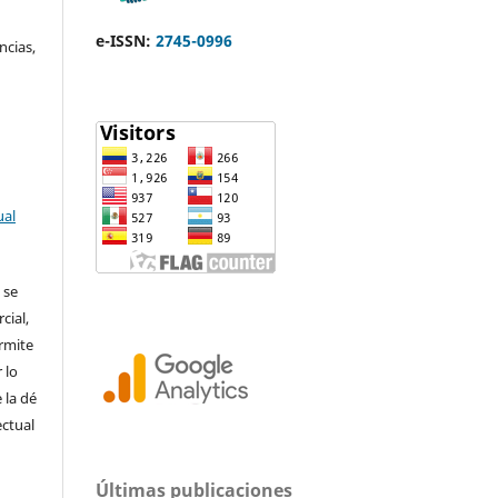
e-ISSN:
2745-0996
ncias,
ual
 se
cial,
ermite
 lo
 la dé
ectual
Últimas publicaciones