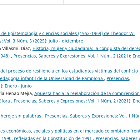
de Epistemología y ciencias sociales (1952-1969) de Theodor W.
: Vol. 3 Núm. 5 (2025): julio - diciembre
Villasmil Diaz,
Historia, mujer y ciudadanía: la conquista del dere
1948)
,
Presencias, Saberes y Expresiones: Vol. 1 Núm. 2 (2021): Ene
del proceso de resiliencia en los estudiantes víctimas del conficto
edagogía infantil de la Universidad de Pamplona
,
Presencias,
): Enero - Junio
ría Henao Mejía,
Apuesta hacia la reelaboración de la comprensión
táfora
,
Presencias, Saberes y Expresiones: Vol. 1 Núm. 2 (2021): Ene
 hereje sin palabras
,
Presencias, Saberes y Expresiones: Vol. 1 Nú
es económicas, sociales y políticas en el mercado colombiano frent
 1990, reflejadas en la Constitución de 1991
,
Presencias, Saberes 