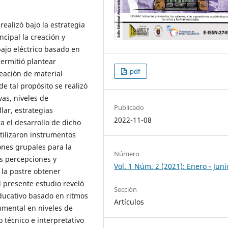
realizó bajo la estrategia
ncipal la creación y
ajo eléctrico basado en
permitió plantear
pdf
reación de material
e tal propósito se realizó
vas, niveles de
Publicado
ar, estrategias
2022-11-08
a el desarrollo de dicho
utilizaron instrumentos
iones grupales para la
Número
as percepciones y
Vol. 1 Núm. 2 (2021): Enero - Juni
 la postre obtener
l presente estudio reveló
Sección
ducativo basado en ritmos
Artículos
umental en niveles de
 técnico e interpretativo