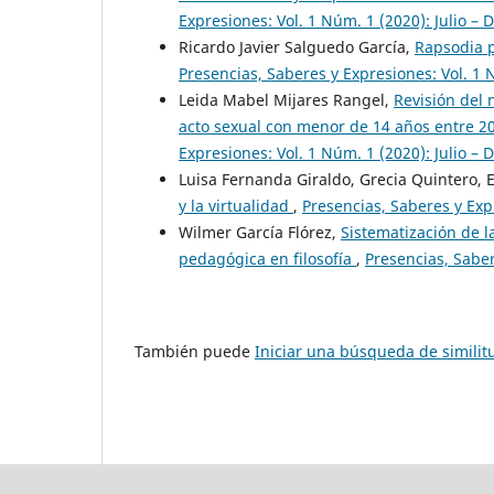
Expresiones: Vol. 1 Núm. 1 (2020): Julio – 
Ricardo Javier Salguedo García,
Rapsodia p
Presencias, Saberes y Expresiones: Vol. 1 
Leida Mabel Mijares Rangel,
Revisión del 
acto sexual con menor de 14 años entre 2
Expresiones: Vol. 1 Núm. 1 (2020): Julio – 
Luisa Fernanda Giraldo, Grecia Quintero, 
y la virtualidad
,
Presencias, Saberes y Expr
Wilmer García Flórez,
Sistematización de l
pedagógica en filosofía
,
Presencias, Saber
También puede
Iniciar una búsqueda de simili