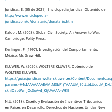
Juridica., E. (05 de 2021). Enciclopedia Juridica. Obtenido de
http://www.enciclopedia-
juridica.com/d/donatario/donatario.htm
Kaldor, M. (2003). Global Civil Society: An Answer to War.
Cambridge: Polity Press.
Kerlinger, F. (1997). Investigación del Comportamiento.
México: Mc Graw Hill.
KLUWER, W. (2020). WOLTERS KLUWER. Obtenido de
WOLTERS KLUWER:
https://guiasjuridicas.wolterskluwer.es/Content/Documento.as
params=H4sIAAAAAAAEAMtMSbF1jTAAAUMjE0tLtbLUouLM_D
ckhlQaptWmJOcSoAwI_KtjUAAAA=WKE
N.U. (2018). Diseño y Evaluación de Incentivos Tributarios
en Países en Desarrollo. Derechos de Naciones Unidas New