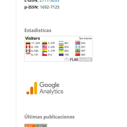
L-ISSN:
2711-3035
p-ISSN:
1692-7125
Estadisticas
Últimas publicaciones