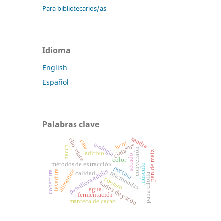
Para bibliotecarios/as
Idioma
English
Español
Palabras clave
sandia
chocolate
cata
licor
reología
ciela*b*
haccp
conversión
aditivo
pan de maíz
secado
color
métodos de extracción
músculo
pectina
alimentos
passiflora edulis
levadura
cobertura
microondas
calidad
papa criolla
cordero
harina de yacón
agua
fermentación
manteca de cacao