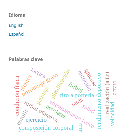
Idioma
English
Español
Palabras clave
táctica
glucosa
planificación
nutrición
porcentaje graso
realización (a.t.r)
rendimiento deportivo
técnica
condición física
lactato
fútbol
patinaje
tiro a portería
tenis
entrenamiento físico
futbol ofensiva
velocidad
salud
escolares
eurofit
ejercicio
ritmo
composición corporal