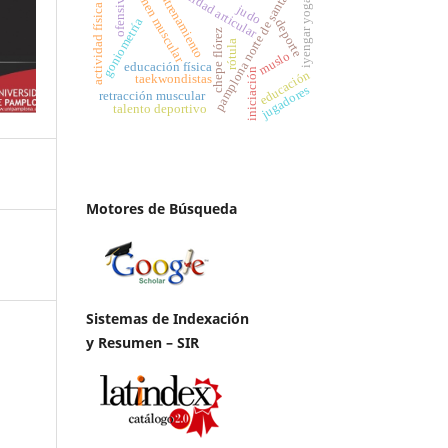
examen muscular
pamplona norte de santader
movilidad articular
entrenamiento
ofensiva
iyengar yoga
actividad física
judo
goniometría
deporte
chepe flórez
rótula
muslo
educación física
iniciación
educación
taekwondistas
jugadores
retracción muscular
talento deportivo
Motores de Búsqueda
Sistemas de Indexación
y Resumen – SIR