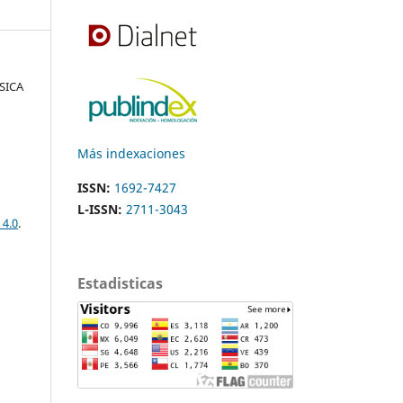
ÍSICA
Más indexaciones
ISSN:
1692-7427
L-ISSN:
2711-3043
 4.0
.
Estadisticas