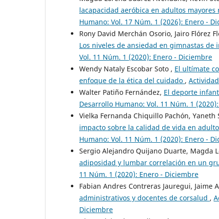
lacapacidad aeróbica en adultos mayores n
Humano: Vol. 17 Núm. 1 (2026): Enero - D
Rony David Merchán Osorio, Jairo Flórez F
Los niveles de ansiedad en gimnastas de i
Vol. 11 Núm. 1 (2020): Enero - Diciembre
Wendy Nataly Escobar Soto ,
El ultímate c
enfoque de la ética del cuidado
,
Actividad
Walter Patiño Fernández,
El deporte infant
Desarrollo Humano: Vol. 11 Núm. 1 (2020):
Vielka Fernanda Chiquillo Pachón, Yaneth
impacto sobre la calidad de vida en adul
Humano: Vol. 11 Núm. 1 (2020): Enero - D
Sergio Alejandro Quijano Duarte, Magda L
adiposidad y lumbar correlación en un g
11 Núm. 1 (2020): Enero - Diciembre
Fabian Andres Contreras Jauregui, Jaime A
administrativos y docentes de corsalud
,
A
Diciembre