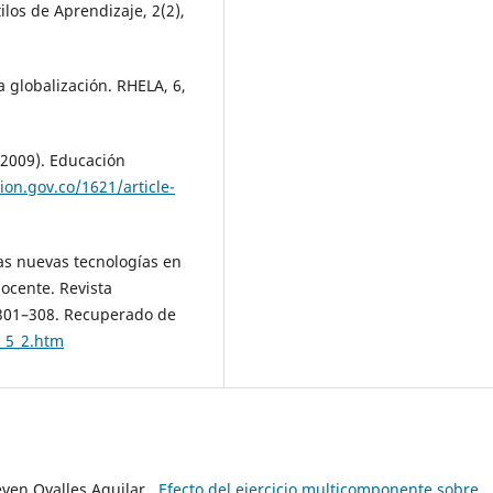
ilos de Aprendizaje, 2(2),
a globalización. RHELA, 6,
(2009). Educación
on.gov.co/1621/article-
las nuevas tecnologías en
docente. Revista
 301–308. Recuperado de
_5_2.htm
ven Ovalles Aguilar ,
Efecto del ejercicio multicomponente sobre