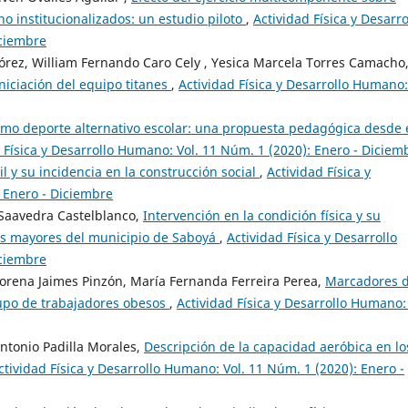
o institucionalizados: un estudio piloto
,
Actividad Física y Desarro
iciembre
lórez, William Fernando Caro Cely , Yesica Marcela Torres Camacho
niciación del equipo titanes
,
Actividad Física y Desarrollo Humano:
omo deporte alternativo escolar: una propuesta pedagógica desde 
 Física y Desarrollo Humano: Vol. 11 Núm. 1 (2020): Enero - Diciem
il y su incidencia en la construcción social
,
Actividad Física y
 Enero - Diciembre
 Saavedra Castelblanco,
Intervención en la condición física y su
tos mayores del municipio de Saboyá
,
Actividad Física y Desarrollo
iciembre
orena Jaimes Pinzón, María Fernanda Ferreira Perea,
Marcadores 
rupo de trabajadores obesos
,
Actividad Física y Desarrollo Humano: 
ntonio Padilla Morales,
Descripción de la capacidad aeróbica en lo
ctividad Física y Desarrollo Humano: Vol. 11 Núm. 1 (2020): Enero -