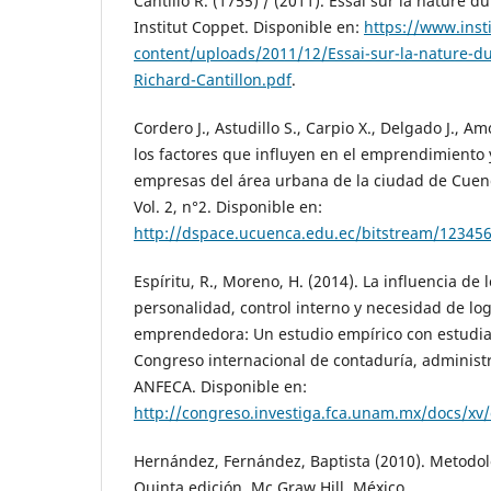
Cantillo R. (1755) / (2011). Essai sur la nature
Institut Coppet. Disponible en:
https://www.inst
content/uploads/2011/12/Essai-sur-la-nature-
Richard-Cantillon.pdf
.
Cordero J., Astudillo S., Carpio X., Delgado J., A
los factores que influyen en el emprendimiento y
empresas del área urbana de la ciudad de Cue
Vol. 2, n°2. Disponible en:
http://dspace.ucuenca.edu.ec/bitstream/123
Espíritu, R., Moreno, H. (2014). La influencia de 
personalidad, control interno y necesidad de log
emprendedora: Un estudio empírico con estudian
Congreso internacional de contaduría, administr
ANFECA. Disponible en:
http://congreso.investiga.fca.unam.mx/docs/xv
Hernández, Fernández, Baptista (2010). Metodolo
Quinta edición. Mc Graw Hill. México.