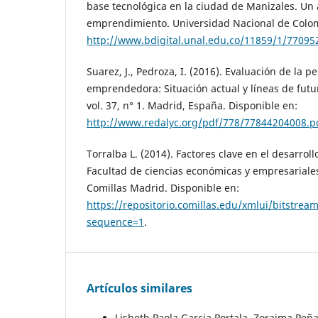
base tecnológica en la ciudad de Manizales. Un 
emprendimiento. Universidad Nacional de Colom
http://www.bdigital.unal.edu.co/11859/1/77095
Suarez, J., Pedroza, I. (2016). Evaluación de la p
emprendedora: Situación actual y líneas de futu
vol. 37, n° 1. Madrid, España. Disponible en:
http://www.redalyc.org/pdf/778/77844204008.p
Torralba L. (2014). Factores clave en el desarro
Facultad de ciencias económicas y empresariales
Comillas Madrid. Disponible en:
https://repositorio.comillas.edu/xmlui/bitstr
sequence=1
.
Artículos similares
Lisbeth Paola Garcia Portala, Zoraima Peñ