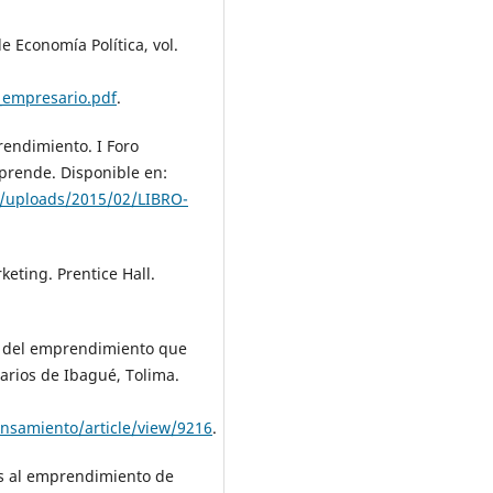
e Economía Política, vol.
_empresario.pdf
.
rendimiento. I Foro
rende. Disponible en:
/uploads/2015/02/LIBRO-
eting. Prentice Hall.
vos del emprendimiento que
arios de Ibagué, Tolima.
ensamiento/article/view/9216
.
dos al emprendimiento de