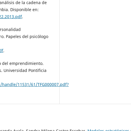
análisis de la cadena de
bia. Disponible en:
22.2013.pdf
.
ersonalidad
ro. Papeles del psicólogo
df
.
llo del emprendimiento.
. Universidad Pontificia
eam/handle/11531/61/TFG000007.pdf?
aranda Ayala, Sandra Milena Castro Escobar,
Modelos estratégicos