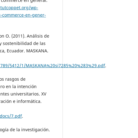
 du commerce en général.
itutcoppet.org/wp-
du-commerce-en-gener-
mon O. (2011). Análisis de
 sostenibilidad de las
nca, Ecuador. MASKANA.
456789/5412/1/MASKANA%20si7285%20%283%29.pdf
.
los rasgos de
ro en la intención
tes universitarios. XV
ación e informática.
/docs/7.pdf
.
gía de la investigación.