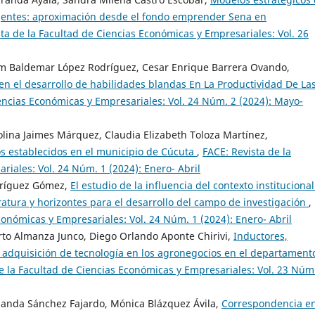
entes: aproximación desde el fondo emprender Sena en
ta de la Facultad de Ciencias Económicas y Empresariales: Vol. 26
am Baldemar López Rodríguez, Cesar Enrique Barrera Ovando,
 en el desarrollo de habilidades blandas En La Productividad De La
iencias Económicas y Empresariales: Vol. 24 Núm. 2 (2024): Mayo-
olina Jaimes Márquez, Claudia Elizabeth Toloza Martínez,
 establecidos en el municipio de Cúcuta
,
FACE: Revista de la
iales: Vol. 24 Núm. 1 (2024): Enero- Abril
odríguez Gómez,
El estudio de la influencia del contexto instituciona
ratura y horizontes para el desarrollo del campo de investigación
,
conómicas y Empresariales: Vol. 24 Núm. 1 (2024): Enero- Abril
rto Almanza Junco, Diego Orlando Aponte Chirivi,
Inductores,
 adquisición de tecnología en los agronegocios en el departament
e la Facultad de Ciencias Económicas y Empresariales: Vol. 23 Núm
rnanda Sánchez Fajardo, Mónica Blázquez Ávila,
Correspondencia en