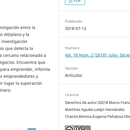
PDF
Publicado
estigación entre la
2018-07-12
 Altiplano y la
 investigación
Número
os que detecta la
Vol. 18 Núm. 2 (2018): Julio- Dic
no cercano relacionado a
negocios. Encuentra que
Sección
s para emprender, informa
Artículos
ros emprendedores y
r lugar la superación
inero.
Licencia
Derechos de autor 20218 Marco Franc
Martínez Aguilar,Ledys Hernández
Chacón,Mónica Eugenia Peñalosa Ot