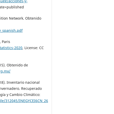
uee/acciones-y-
ate=published
lition Network. Obtenido
v_spanish.pdf
, Paris
atistics-2020
, License: CC
015). Obtenido de
org.mx/
18). Inventario nacional
invernadero. Recuperado
ogía y Cambio Climático:
ile/312045/INEGYCEI6CN_26