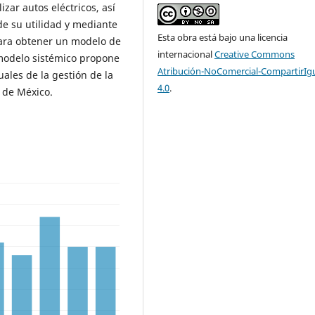
izar autos eléctricos, así
de su utilidad y mediante
Esta obra está bajo una licencia
para obtener un modelo de
internacional
Creative Commons
l modelo sistémico propone
Atribución-NoComercial-CompartirIg
ales de la gestión de la
4.0
.
e de México.