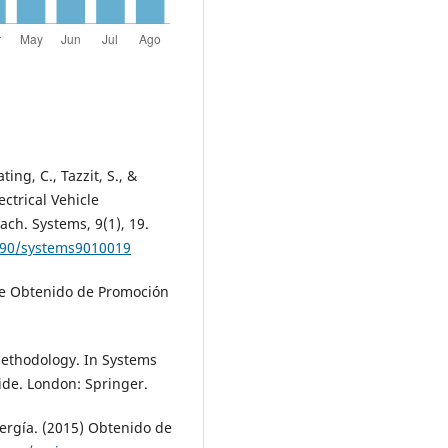
ing, C., Tazzit, S., &
ctrical Vehicle
ch. Systems, 9(1), 19.
3390/systems9010019
rme Obtenido de Promoción
 methodology. In Systems
de. London: Springer.
nergía. (2015) Obtenido de