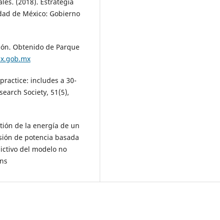
es. (2018). Estrategia
udad de México: Gobierno
ción. Obtenido de Parque
mx.gob.mx
practice: includes a 30-
search Society, 51(5),
stión de la energía de un
isión de potencia basada
dictivo del modelo no
ons