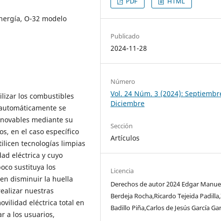
PDF
HTML
energía, O-32 modelo
Publicado
2024-11-28
Número
Vol. 24 Núm. 3 (2024): Septiembr
ilizar los combustibles
Diciembre
, automáticamente se
renovables mediante su
Sección
s, en el caso específico
Artículos
licen tecnologías limpias
ad eléctrica y cuyo
oco sustituya los
Licencia
en disminuir la huella
Derechos de autor 2024 Edgar Manue
ealizar nuestras
Berdeja Rocha,Ricardo Tejeida Padilla,
ovilidad eléctrica total en
Badillo Piña,Carlos de Jesús García Gar
r a los usuarios,