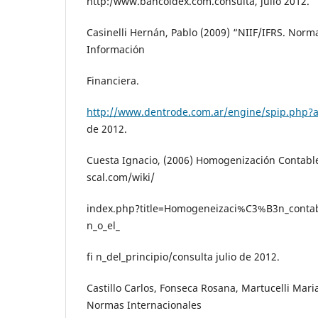
http:/www.bancoldex.com.consulta, julio 2012.
Casinelli Hernán, Pablo (2009) “NIIF/IFRS. Norm
Información
Financiera.
http://www.dentrode.com.ar/engine/spip.php?a
de 2012.
Cuesta Ignacio, (2006) Homogenización Contabl
scal.com/wiki/
index.php?title=Homogeneizaci%C3%B3n_contable
n_o_el_
fi n_del_principio/consulta julio de 2012.
Castillo Carlos, Fonseca Rosana, Martucelli Maria
Normas Internacionales