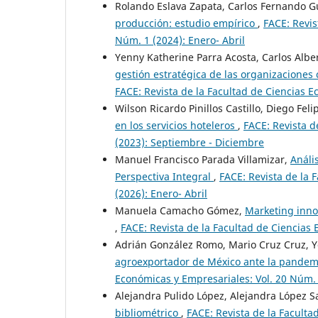
Rolando Eslava Zapata, Carlos Fernando G
producción: estudio empírico
,
FACE: Revis
Núm. 1 (2024): Enero- Abril
Yenny Katherine Parra Acosta, Carlos Albe
gestión estratégica de las organizaciones 
FACE: Revista de la Facultad de Ciencias E
Wilson Ricardo Pinillos Castillo, Diego Feli
en los servicios hoteleros
,
FACE: Revista d
(2023): Septiembre - Diciembre
Manuel Francisco Parada Villamizar,
Análi
Perspectiva Integral
,
FACE: Revista de la 
(2026): Enero- Abril
Manuela Camacho Gómez,
Marketing inno
,
FACE: Revista de la Facultad de Ciencias 
Adrián González Romo, Mario Cruz Cruz, 
agroexportador de México ante la pandem
Económicas y Empresariales: Vol. 20 Núm. 2
Alejandra Pulido López, Alejandra López S
bibliométrico
,
FACE: Revista de la Faculta