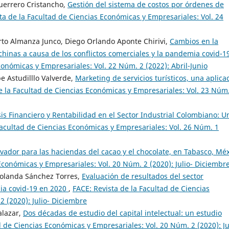
uerrero Cristancho,
Gestión del sistema de costos por órdenes de
ta de la Facultad de Ciencias Económicas y Empresariales: Vol. 24
rto Almanza Junco, Diego Orlando Aponte Chirivi,
Cambios en la
chinas a causa de los conflictos comerciales y la pandemia covid-
conómicas y Empresariales: Vol. 22 Núm. 2 (2022): Abril-Junio
pe Astudilllo Valverde,
Marketing de servicios turísticos, una aplica
e la Facultad de Ciencias Económicas y Empresariales: Vol. 23 Núm
sis Financiero y Rentabilidad en el Sector Industrial Colombiano: U
Facultad de Ciencias Económicas y Empresariales: Vol. 26 Núm. 1
vador para las haciendas del cacao y el chocolate, en Tabasco, Mé
Económicas y Empresariales: Vol. 20 Núm. 2 (2020): Julio- Diciembr
Yolanda Sánchez Torres,
Evaluación de resultados del sector
ia covid-19 en 2020
,
FACE: Revista de la Facultad de Ciencias
 (2020): Julio- Diciembre
alazar,
Dos décadas de estudio del capital intelectual: un estudio
d de Ciencias Económicas y Empresariales: Vol. 20 Núm. 2 (2020): Ju