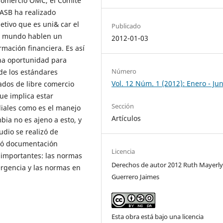
Comercio OMC, el Comité
IASB ha realizado
etivo que es uni& car el
Publicado
el mundo hablen un
2012-01-03
mación financiera. Es así
na oportunidad para
Número
de los estándares
Vol. 12 Núm. 1 (2012): Enero - Jun
ados de libre comercio
ue implica estar
Sección
iales como es el manejo
Artículos
bia no es ajeno a esto, y
dio se realizó de
isó documentación
Licencia
 importantes: las normas
Derechos de autor 2012 Ruth Mayerl
ergencia y las normas en
Guerrero Jaimes
Esta obra está bajo una licencia