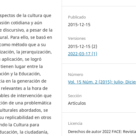
spectos de la cultura que
Publicado
usión cotidiana y aún
2015-12-15
 discursivo, a pesar de la
ral. Para ello, se basó en
Versiones
ca como método que a su
2015-12-15 (2)
zación, la jerarquización,
2022-03-17 (1)
u aplicación, se logró
tienen lugar entre la
zación y la Educación,
Número
ia en la generación de
Vol. 15 Núm. 2 (2015): Julio- Dic
 relevantes a la hora de
ables de intervención que
Sección
ación de una problemática
Artículos
culturales abordados, se
su replicabilidad en otros
Licencia
ndo la Cultura para
Derechos de autor 2022 FACE: Revista
ducación, la ciudadanía,