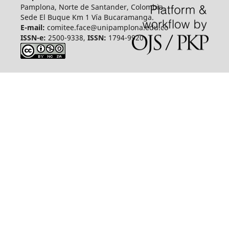
Pamplona, Norte de Santander, Colombia.
Sede El Buque Km 1 Vía Bucaramanga.
E-mail:
comitee.face@unipamplona.edu.co
ISSN-e:
2500-9338,
ISSN:
1794-9920