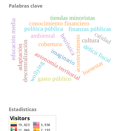
Palabras clave
tiendas minoristas
educación media
conocimiento financiero
política pública
finanzas públicas
calidad
heurística
ambiental
acontecimiento
cultura
descentralización
cobertura
déficit fiscal
adaptación
imaginario
autonomía territorial
bienestar
wollying
gasto público
Estadisticas