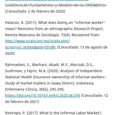
ludables%3A+Fundamentos+y+Modelo+de+la+OMS&btnG=
(Consultado: 2 de febrero de 2020)
Palacios, R. (2011). What does being an “informal worker”
mean? Revisions from an athnographic Research Project.
Revista Mexicana de Sociología. 73(4). Recovered from:
http://www.scielo.org.mx/scielo.php?
script=sci_arttext&pid=S0188-
(Consultado: 13 de agosto de
2020)
Rahmadani, S., Marhani, Abadi, M.Y., Marzuki, D.S.,
Sudirman, y Fajrin, M.A. (2020). Analysis of independent
National Health Insurance ownership of informal workers:
Study of market traders in Gowa District, Indonesia,
Enfermería Clínica, 30(6), 295-299,
https://doi.org/10.1016/j.enfcli.2020.06.076
(Consultado: 12
de febrero de 2021)
Restrepo, P. (2017). What Is the Informal Labor Market?.