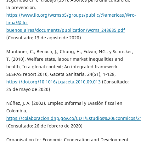
la prevención.
https://www.ilo.org/wcmsp5/groups/public/@americas/@ro-
lima/@ilo-
buenos_aires/documents/publication/wcms_248685.pdf
(Consultado: 13 de agosto de 2020)
Muntaner, C., Benach, J., Chung, H., Edwin, NG., y Schricker,
T. (2010). Welfare state, labour market inequalities and
health. In a global context: An integrated framework.
SESPAS report 2010, Gaceta Sanitaria, 24(S1), 1-128,
https://doi.org/10.1016/j.gaceta.2010.09.013
(Consultado:
25 de mayo de 2020)
Núñez, J. A. (2002). Empleo Informal y Evasión fiscal en
Colombia.
https://colaboracion.dnp.gov.co/CDT/Estudios%20Econmicos/2
(Consultado: 26 de febrero de 2020)
Organisation for Economic Cooperation and Development