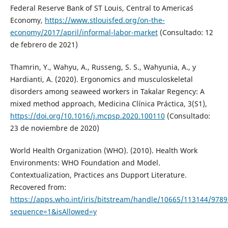
Federal Reserve Bank of ST Louis, Central to America´s
Economy,
https://www.stlouisfed.org/on-the-
economy/2017/april/informal-labor-market
(Consultado: 12
de febrero de 2021)
Thamrin, Y., Wahyu, A., Russeng, S. S., Wahyunia, A., y
Hardianti, A. (2020). Ergonomics and musculoskeletal
disorders among seaweed workers in Takalar Regency: A
mixed method approach, Medicina Clínica Práctica, 3(S1),
https://doi.org/10.1016/j.mcpsp.2020.100110
(Consultado:
23 de noviembre de 2020)
World Health Organization (WHO). (2010). Health Work
Environments: WHO Foundation and Model.
Contextualization, Practices ans Dupport Literature.
Recovered from:
https://apps.who.int/iris/bitstream/handle/10665/113144/978
sequence=1&isAllowed=y