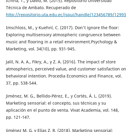
Ichina, T., y David, M. (2015). Repositorio Universidad
Técnica de Ambato. Recuperado de
http://repositorio.uta.edu.ec/jspui/handle/123456789/12993
Imschloss, M., y Kuehnl, C. (2017). Don't ignore the floor:
Exploring multisensory atmospheric congruence between
music and flooring in a retail environment.Psychology &
Marketing, vol. 34(10), pp. 931-945.
Jalil, N. A. A., Fikry, A., y Z. A. (2016). The impact of store
atmospherics, perceived value, and customer satisfaction on
behavioral intention. Procedia Economics and Finance, vol.
37, pp. 538-544.
Jiménez, M. G., Bellido-Pérez, E., y Cortés, Á. L. (2019).
Marketing sensorial: el concepto, sus técnicas y su
aplicación en el punto de venta. Vivat Academia, vol. 148,
pp. 121-147.
Jiménez M. G. y Elías Z. R. (2018). Marketing sensorial: