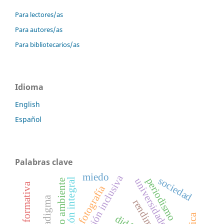
Para lectores/as
Para autores/as
Para bibliotecarios/as
Idioma
English
Español
Palabras clave
miedo
educación inclusiva
sociedad
periodismo
universidades públicas
formación integral
medio ambiente
fotografía
paradigma