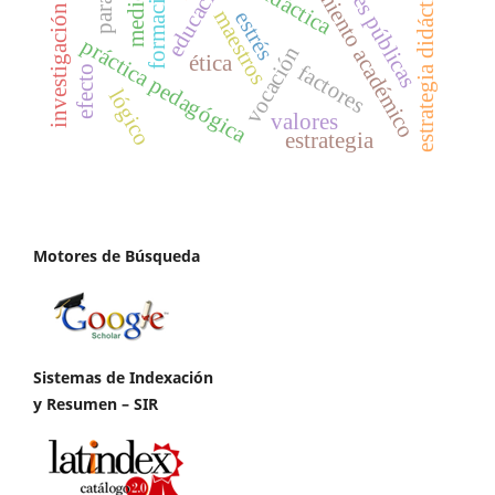
investigación formativa
rendimiento académico
estrategia didáctica
didáctica
maestros
estrés
práctica pedagógica
vocación
ética
factores
efecto
lógico
valores
estrategia
Motores de Búsqueda
Sistemas de Indexación
y Resumen – SIR