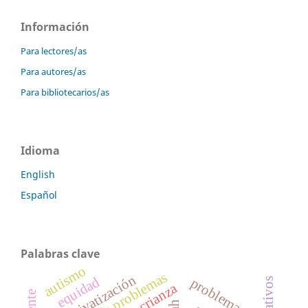
Información
Para lectores/as
Para autores/as
Para bibliotecarios/as
Idioma
English
Español
Palabras clave
autismo
privatización
equidad
problemas
crianza