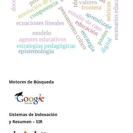
resolución de problemas
escenarios educativos
docente
tdah
competencia
valores
teóricos
frontera
pensamiento crítico
estudio de caso
aprendizaje
educación
ecuaciones lineales
pautas
estrategia
modelo
agentes educativos
digital
estrategias pedagógicas
epistemología
Motores de Búsqueda
Sistemas de Indexación
y Resumen – SIR