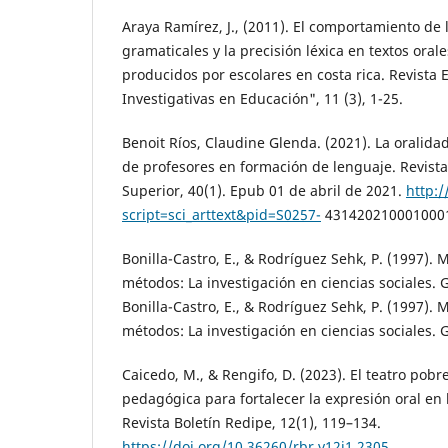
Araya Ramírez, J., (2011). El comportamiento de 
gramaticales y la precisión léxica en textos orale
producidos por escolares en costa rica. Revista 
Investigativas en Educación", 11 (3), 1-25.
Benoit Ríos, Claudine Glenda. (2021). La oralida
de profesores en formación de lenguaje. Revis
Superior, 40(1). Epub 01 de abril de 2021.
http:/
script=sci_arttext&pid=S0257-
4314202100010001
Bonilla-Castro, E., & Rodríguez Sehk, P. (1997). 
métodos: La investigación en ciencias sociales. 
Bonilla-Castro, E., & Rodríguez Sehk, P. (1997). 
métodos: La investigación en ciencias sociales. 
Caicedo, M., & Rengifo, D. (2023). El teatro pob
pedagógica para fortalecer la expresión oral en
Revista Boletín Redipe, 12(1), 119–134.
https://doi.org/10.36260/rbr.v12i1.2305