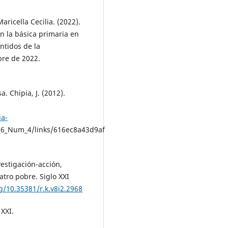
ricella Cecilia. (2022).
en la básica primaria en
tidos de la
bre de 2022.
a. Chipia, J. (2012).
ia-
_6_Num_4/links/616ec8a43d9af
nvestigación-acción,
atro pobre. Siglo XXI
rg/10.35381/r.k.v8i2.2968
 XXI.