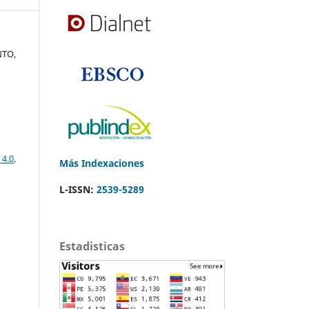
NTO,
 4.0
.
Más Indexaciones
L-ISSN:
2539-5289
Estadisticas