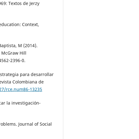
969: Textos de Jerzy
education: Context,
aptista, M (2014).
: McGraw Hill
-4562-2396-0.
estrategia para desarrollar
evista Colombiana de
227/rce.num86-13235
ar la investigación-
roblems. Journal of Social