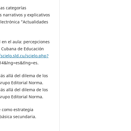
las categorías
s narrativos y explicativos
Electrónica "Actualidades
d en el aula: percepciones
ta Cubana de Educación
/scielo.sld.cu/scielo.php?
4&lng=es&tlng=es.
Más allá del dilema de los
Grupo Editorial Norma.
Más allá del dilema de los
Grupo Editorial Norma.
re como estrategia
 básica secundaria.