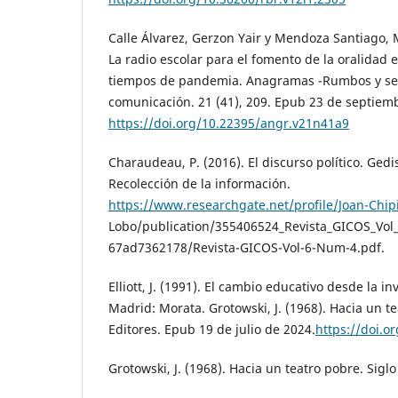
Calle Álvarez, Gerzon Yair y Mendoza Santiago, Ma
La radio escolar para el fomento de la oralidad 
tiempos de pandemia. Anagramas -Rumbos y sen
comunicación. 21 (41), 209. Epub 23 de septiem
https://doi.org/10.22395/angr.v21n41a9
Charaudeau, P. (2016). El discurso político. Gedis
Recolección de la información.
https://www.researchgate.net/profile/Joan-Chip
Lobo/publication/355406524_Revista_GICOS_Vol
67ad7362178/Revista-GICOS-Vol-6-Num-4.pdf.
Elliott, J. (1991). El cambio educativo desde la i
Madrid: Morata. Grotowski, J. (1968). Hacia un te
Editores. Epub 19 de julio de 2024.
https://doi.o
Grotowski, J. (1968). Hacia un teatro pobre. Siglo