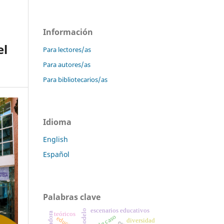
Información
el
Para lectores/as
Para autores/as
Para bibliotecarios/as
Idioma
English
Español
Palabras clave
escenarios educativos
modelo
teóricos
diversidad