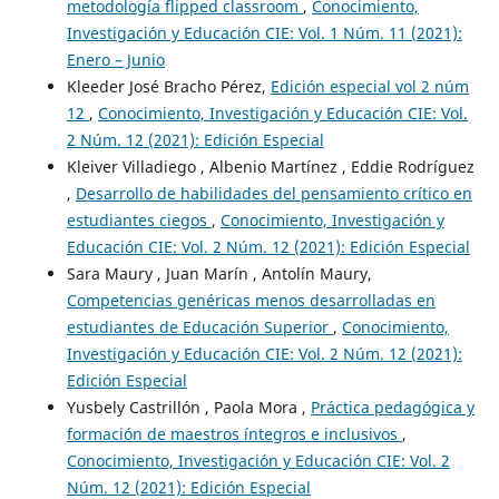
metodología flipped classroom
,
Conocimiento,
Investigación y Educación CIE: Vol. 1 Núm. 11 (2021):
Enero – Junio
Kleeder José Bracho Pérez,
Edición especial vol 2 núm
12
,
Conocimiento, Investigación y Educación CIE: Vol.
2 Núm. 12 (2021): Edición Especial
Kleiver Villadiego , Albenio Martínez , Eddie Rodríguez
,
Desarrollo de habilidades del pensamiento crítico en
estudiantes ciegos
,
Conocimiento, Investigación y
Educación CIE: Vol. 2 Núm. 12 (2021): Edición Especial
Sara Maury , Juan Marín , Antolín Maury,
Competencias genéricas menos desarrolladas en
estudiantes de Educación Superior
,
Conocimiento,
Investigación y Educación CIE: Vol. 2 Núm. 12 (2021):
Edición Especial
Yusbely Castrillón , Paola Mora ,
Práctica pedagógica y
formación de maestros íntegros e inclusivos
,
Conocimiento, Investigación y Educación CIE: Vol. 2
Núm. 12 (2021): Edición Especial