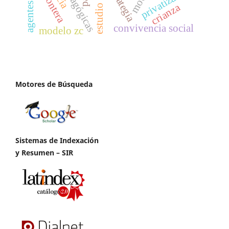
estudio de caso
estrategia
privatización
frontera
crianza
convivencia social
modelo zc
Motores de Búsqueda
Sistemas de Indexación
y Resumen – SIR