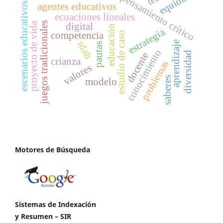
equidad
pensamiento crítico
escenarios educativos
agentes educativos
ecuaciones lineales
juegos tradicionales
proyecto de vida
digital
educación
estrategia
competencia
estudio de caso
aprendizaje
tdah
pautas
conocimiento
diversidad
docente
crianza
problemas
valores
saberes
modelo
Motores de Búsqueda
Sistemas de Indexación
y Resumen – SIR