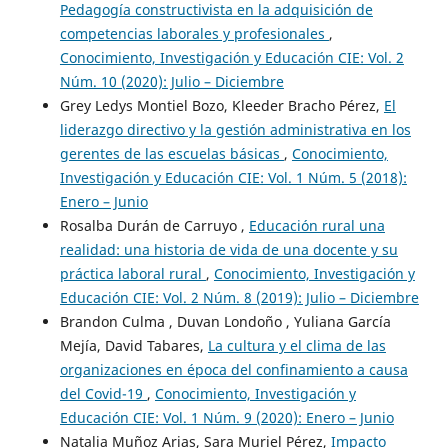
Pedagogía constructivista en la adquisición de
competencias laborales y profesionales
,
Conocimiento, Investigación y Educación CIE: Vol. 2
Núm. 10 (2020): Julio – Diciembre
Grey Ledys Montiel Bozo, Kleeder Bracho Pérez,
El
liderazgo directivo y la gestión administrativa en los
gerentes de las escuelas básicas
,
Conocimiento,
Investigación y Educación CIE: Vol. 1 Núm. 5 (2018):
Enero – Junio
Rosalba Durán de Carruyo ,
Educación rural una
realidad: una historia de vida de una docente y su
práctica laboral rural
,
Conocimiento, Investigación y
Educación CIE: Vol. 2 Núm. 8 (2019): Julio – Diciembre
Brandon Culma , Duvan Londoño , Yuliana García
Mejía, David Tabares,
La cultura y el clima de las
organizaciones en época del confinamiento a causa
del Covid-19
,
Conocimiento, Investigación y
Educación CIE: Vol. 1 Núm. 9 (2020): Enero – Junio
Natalia Muñoz Arias, Sara Muriel Pérez,
Impacto