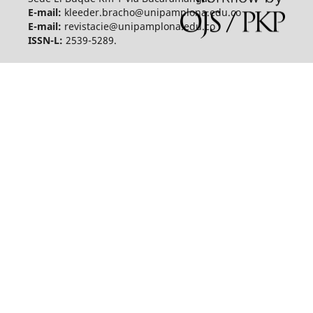
E-mail:
kleeder.bracho@unipamplona.edu.co
E-mail:
revistacie@unipamplona.edu.co
ISSN-L:
2539-5289.