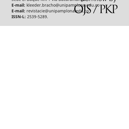
E-mail:
kleeder.bracho@unipamplona.edu.co
E-mail:
revistacie@unipamplona.edu.co
ISSN-L:
2539-5289.