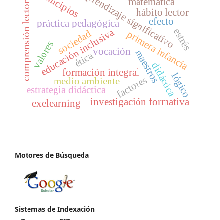
principios
aprendizaje significativo
comprensión lectora
matemática
hábito lector
efecto
práctica pedagógica
educación inclusiva
estrés
sociedad
primera infancia
valores
vocación
maestros
ética
didáctica
formación integral
lógico
factores
medio ambiente
estrategia didáctica
investigación formativa
exelearning
Motores de Búsqueda
Sistemas de Indexación