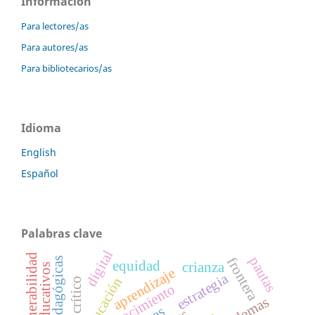
Información
Para lectores/as
Para autores/as
Para bibliotecarios/as
Idioma
English
Español
Palabras clave
digital
vulnerabilidad
pautas
frontera
equidad
crianza
aprendizaje
estrategia
educación
conocimiento