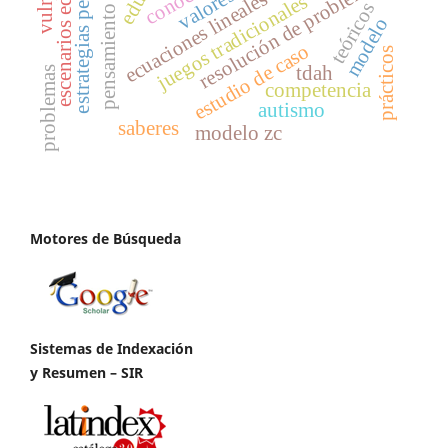
estrategias pedagógicas
escenarios educativos
pensamiento crítico
resolución de problemas
valores
ecuaciones lineales
juegos tradicionales
teóricos
modelo
estudio de caso
prácticos
tdah
problemas
competencia
autismo
saberes
modelo zc
Motores de Búsqueda
Sistemas de Indexación
y Resumen – SIR