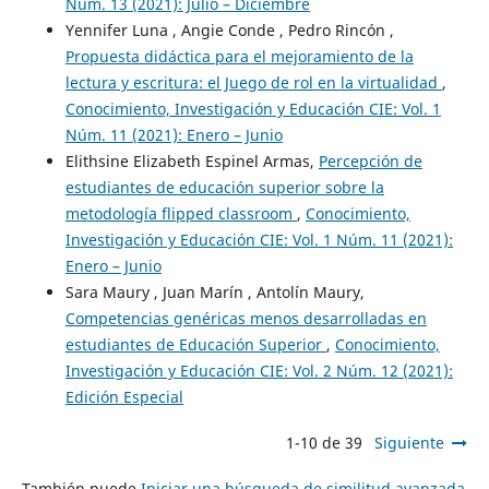
Núm. 13 (2021): Julio – Diciembre
Yennifer Luna , Angie Conde , Pedro Rincón ,
Propuesta didáctica para el mejoramiento de la
lectura y escritura: el Juego de rol en la virtualidad
,
Conocimiento, Investigación y Educación CIE: Vol. 1
Núm. 11 (2021): Enero – Junio
Elithsine Elizabeth Espinel Armas,
Percepción de
estudiantes de educación superior sobre la
metodología flipped classroom
,
Conocimiento,
Investigación y Educación CIE: Vol. 1 Núm. 11 (2021):
Enero – Junio
Sara Maury , Juan Marín , Antolín Maury,
Competencias genéricas menos desarrolladas en
estudiantes de Educación Superior
,
Conocimiento,
Investigación y Educación CIE: Vol. 2 Núm. 12 (2021):
Edición Especial
1-10 de 39
Siguiente
También puede
Iniciar una búsqueda de similitud avanzada